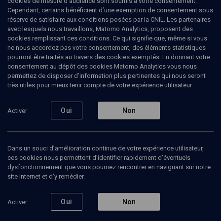
cookies de mesure d’audience sont soumis à votre consentement.
Cependant, certains bénéficient d’une exemption de consentement sous
réserve de satisfaire aux conditions posées par la CNIL. Les partenaires
CULTURE
avec lesquels nous travaillons, Matomo Analytics, proposent des
Kinojudaica: les juifs dans le
cookies remplissant ces conditions. Ce qui signifie que, même si vous
ne nous accordez pas votre consentement, des éléments statistiques
cinéma russe et soviétique
pourront être traités au travers des cookies exemptés. En donnant votre
consentement au dépôt des cookies Matomo Analytics vous nous
permettez de disposer d’information plus pertinentes qui nous seront
Magazine culturel d'Akadem
très utiles pour mieux tenir compte de votre expérience utilisateur.
Xavier
Nataf
, Journaliste chroniqueur
Natacha
Laurent
, déléguée générale (Cinémathèque de
Oui
Non
Activer
Toulouse)
19 octobre 2012
Dans un souci d’amélioration continue de votre expérience utilisateur,
CULTURE
•
CINÉMA
•
MAGAZINE
ces cookies nous permettent d’identifier rapidement d’éventuels
dysfonctionnement que vous pourriez rencontrer en naviguant sur notre
site internet et d’y remédier.
Ajouter
Partager
Télécharger l’audio
J’aime
Oui
Non
Activer