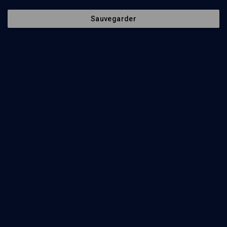
Contenus associés
Intervenants
Organisateurs
Sauvegarder
Le juif dans le cinéma et le théâtre sous l'occupation
(10/34)
HISTOIRE
Chasser l'occupant juif, purifier la France
Yehuda Moraly