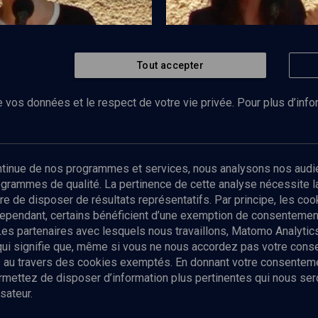
Tout accepter
Regarder
VIE JUIVE
t les nouveaux outils de
Créer en yiddish
ion
 vos données et le respect de votre vie privée. Pour plus d’inf
Abonnez-vous à notre newsletter
ontinue de nos programmes et services, nous analysons nos audi
rogrammes de qualité. La pertinence de cette analyse nécessite 
Envoyer
tre de disposer de résultats représentatifs. Par principe, les c
ependant, certains bénéficient d’une exemption de consentement
Les partenaires avec lesquels nous travaillons, Matomo Analyti
 qui signifie que, même si vous ne nous accordez pas votre con
tés au travers des cookies exemptés. En donnant votre consente
ettez de disposer d’information plus pertinentes qui nous seron
sateur.
es
Qui sommes-nous ?
La rédaction