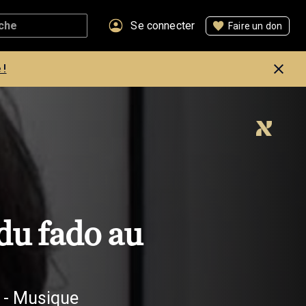
Se connecter
Faire un don
 !
du fado au
 - Musique