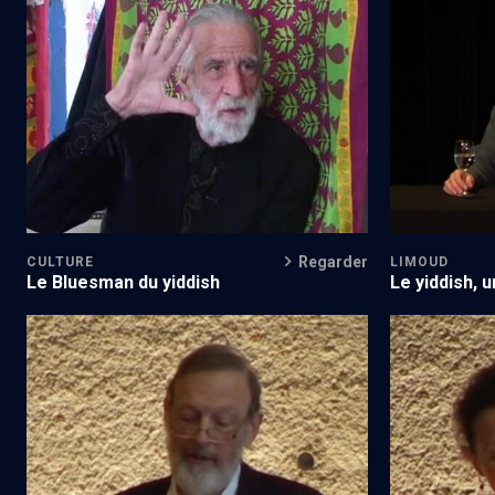
Un enfant de la Correze
3000 ans de 
N°3/6
Regarder
CULTURE
LIMOUD
Le Bluesman du yiddish
Le yiddish, 
Permanence du yiddish (1/5)
Permanence 