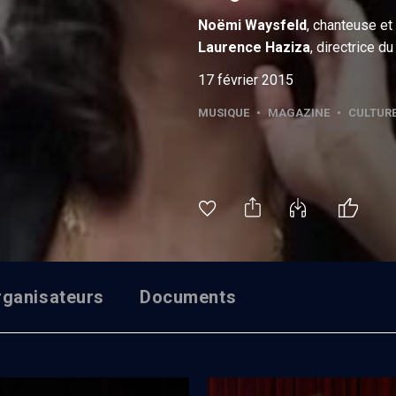
Noëmi
Waysfeld
, chanteuse e
Laurence
Haziza
, directrice d
17 février 2015
MUSIQUE
•
MAGAZINE
•
CULTUR
rganisateurs
Documents