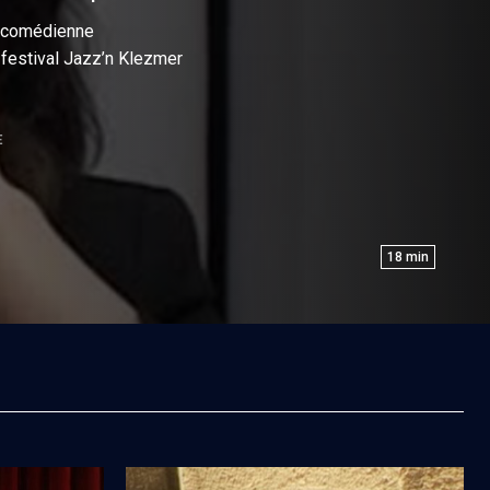
t comédienne
u festival Jazz’n Klezmer
E
18
min