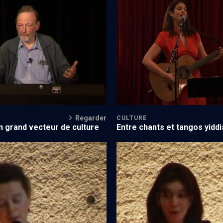
langues juives - Cours
Chansons de la diaspora juive - 
Regarder
CULTURE
un grand vecteur de culture
Entre chants et tangos yiddi
du yiddish (3/5)
Permanence du yiddish (2/5)