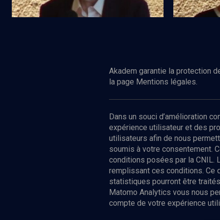
Regarder
VIE JUIVE
VIE JUIVE
La renaissance d'une langue juive
Le yiddish e
communicat
Akadem garantie la protection de
la page Mentions légales.
Dans un souci d’amélioration c
expérience utilisateur et des p
utilisateurs afin de nous permet
soumis à votre consentement. C
conditions posées par la CNIL. 
remplissant ces conditions. Ce
statistiques pourront être trai
Matomo Analytics vous nous perm
compte de votre expérience utili
Nos Chain
Société