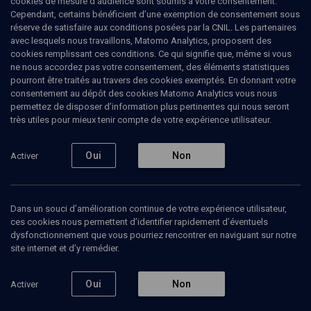
cookies de mesure d’audience sont soumis à votre consentement.
Cependant, certains bénéficient d’une exemption de consentement sous
réserve de satisfaire aux conditions posées par la CNIL. Les partenaires
CULTURE
avec lesquels nous travaillons, Matomo Analytics, proposent des
Donne-moi encore cinq minutes,
cookies remplissant ces conditions. Ce qui signifie que, même si vous
ne nous accordez pas votre consentement, des éléments statistiques
de Yonatan Berg
pourront être traités au travers des cookies exemptés. En donnant votre
consentement au dépôt des cookies Matomo Analytics vous nous
permettez de disposer d’information plus pertinentes qui nous seront
Un enfant des implantations
très utiles pour mieux tenir compte de votre expérience utilisateur.
Steve
Jourdin
, journaliste
Oui
Non
Activer
23 janvier 2018
MAGAZINE
•
CULTURE
•
LIVRES
Dans un souci d’amélioration continue de votre expérience utilisateur,
ces cookies nous permettent d’identifier rapidement d’éventuels
dysfonctionnement que vous pourriez rencontrer en naviguant sur notre
Ajouter
Partager
Télécharger l’audio
J’aime
site internet et d’y remédier.
Oui
Non
Activer
Intervenants
Organisateurs
Documents
Bibliogr