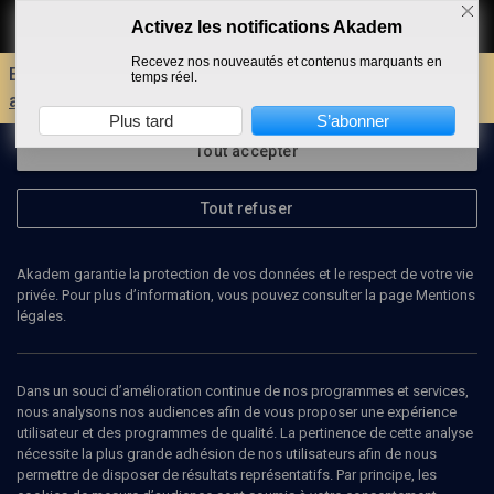
Activez les notifications Akadem
Faire un don
Recevez nos nouveautés et contenus marquants en
Envie d'encore plus d'AKADEM ?
Découvrez les
temps réel.
avantages d'un compte !
Plus tard
S’abonner
Tout accepter
Tout refuser
Akadem garantie la protection de vos données et le respect de votre vie
privée. Pour plus d’information, vous pouvez consulter la page Mentions
légales.
Dans un souci d’amélioration continue de nos programmes et services,
nous analysons nos audiences afin de vous proposer une expérience
utilisateur et des programmes de qualité. La pertinence de cette analyse
nécessite la plus grande adhésion de nos utilisateurs afin de nous
4
min
permettre de disposer de résultats représentatifs. Par principe, les