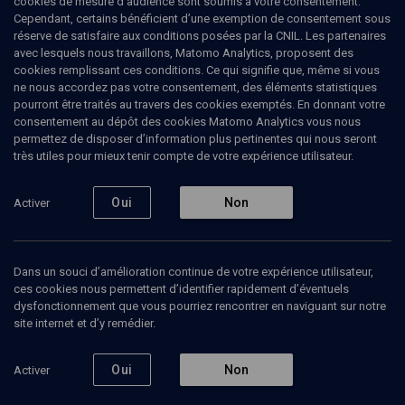
cookies de mesure d’audience sont soumis à votre consentement.
Cependant, certains bénéficient d’une exemption de consentement sous
réserve de satisfaire aux conditions posées par la CNIL. Les partenaires
CULTURE
avec lesquels nous travaillons, Matomo Analytics, proposent des
Salonique, la Shoah oubliée
cookies remplissant ces conditions. Ce qui signifie que, même si vous
ne nous accordez pas votre consentement, des éléments statistiques
pourront être traités au travers des cookies exemptés. En donnant votre
146 boulevard Haussmann
consentement au dépôt des cookies Matomo Analytics vous nous
permettez de disposer d’information plus pertinentes qui nous seront
Ruben
Honigmann
, journaliste
très utiles pour mieux tenir compte de votre expérience utilisateur.
Maurice
Soustiel
, médecin hypnothérapeute
18 juin 2018
Oui
Non
Activer
LIVRES
•
MAGAZINE
•
CULTURE
Dans un souci d’amélioration continue de votre expérience utilisateur,
ces cookies nous permettent d’identifier rapidement d’éventuels
dysfonctionnement que vous pourriez rencontrer en naviguant sur notre
Ajouter
Partager
Télécharger l’audio
J’aime
site internet et d’y remédier.
Contenus associés
Intervenants
Organisateurs
Oui
Non
Activer