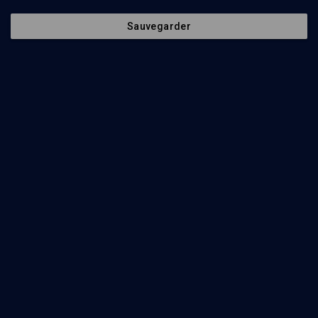
Histoire de la Shoah - Cours N°12/24
Sauvegarder
HISTOIRE
La Shoah en Europe du sud: Croatie, Italie, Grèce
Georges Bensoussan
Regarder