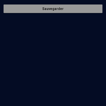
Sauvegarder
20e anniversaire de la mort de Manitou (4/4)
LIMOUD
Ismaël dans la Tora: l'Islam à travers un verbe
Claude Sultan
Regarder