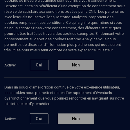
cookies de mesure d’audience sont soumis à votre consentement.
Cependant, certains bénéficient d’une exemption de consentement sous
réserve de satisfaire aux conditions posées par la CNIL. Les partenaires
CULTURE
avec lesquels nous travaillons, Matomo Analytics, proposent des
Ismaël et Isaac: frères sans
cookies remplissant ces conditions. Ce qui signifie que, même si vous
ne nous accordez pas votre consentement, des éléments statistiques
heurts
pourront être traités au travers des cookies exemptés. En donnant votre
consentement au dépôt des cookies Matomo Analytics vous nous
permettez de disposer d’information plus pertinentes qui nous seront
La possibilité de la paix
très utiles pour mieux tenir compte de votre expérience utilisateur.
Ruben
Honigmann
, journaliste
Gérard
Haddad
, psychiatre-psychanalyste
Oui
Non
Activer
23 octobre 2018
CULTURE
•
LIVRES
•
MAGAZINE
Dans un souci d’amélioration continue de votre expérience utilisateur,
ces cookies nous permettent d’identifier rapidement d’éventuels
dysfonctionnement que vous pourriez rencontrer en naviguant sur notre
site internet et d’y remédier.
Ajouter
Partager
Télécharger l’audio
J’aime
Oui
Non
Activer
Contenus associés
Intervenants
Organisateurs