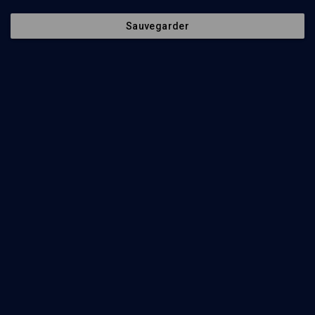
Sauvegarder
Un roman d'apprentissage
CULTURE
L'anneau magique, difficile destin juif (version yiddish)
Macha Fogel
Regarder