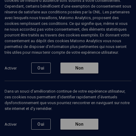
cookies de mesure d’audience sont soumis à votre consentement.
Cependant, certains bénéficient d’une exemption de consentement sous
réserve de satisfaire aux conditions posées par la CNIL. Les partenaires
CULTURE
avec lesquels nous travaillons, Matomo Analytics, proposent des
L'anneau magique, difficile
cookies remplissant ces conditions. Ce qui signifie que, même si vous
ne nous accordez pas votre consentement, des éléments statistiques
destin juif (version yiddish)
pourront être traités au travers des cookies exemptés. En donnant votre
consentement au dépôt des cookies Matomo Analytics vous nous
permettez de disposer d’information plus pertinentes qui nous seront
Un roman d'apprentissage
très utiles pour mieux tenir compte de votre expérience utilisateur.
Macha
Fogel
, journaliste
Oui
Non
Activer
21 mars 2019
MAGAZINE
•
LIVRES
•
CULTURE
Dans un souci d’amélioration continue de votre expérience utilisateur,
ces cookies nous permettent d’identifier rapidement d’éventuels
dysfonctionnement que vous pourriez rencontrer en naviguant sur notre
Ajouter
Partager
Télécharger l’audio
J’aime
site internet et d’y remédier.
Oui
Non
Activer
Contenus associés
Intervenants
Organisateurs