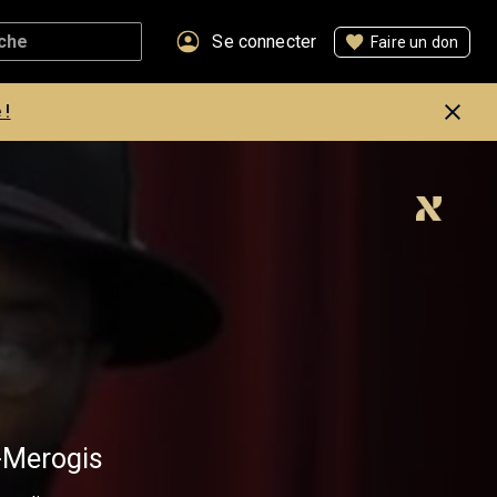
Se connecter
Faire un don
 !
y-Merogis