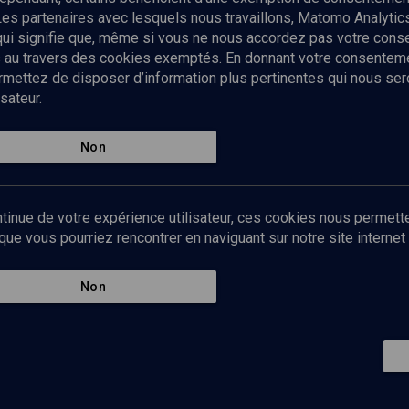
Les partenaires avec lesquels nous travaillons, Matomo Analyti
 qui signifie que, même si vous ne nous accordez pas votre con
tés au travers des cookies exemptés. En donnant votre consente
ettez de disposer d’information plus pertinentes qui nous seron
sateur.
es
Qui sommes-nous ?
La rédaction
Nos soutiens
Non
Politique de protection des do
personnelles
Mentions légales
tinue de votre expérience utilisateur, ces cookies nous permette
Contact
e vous pourriez rencontrer en naviguant sur notre site internet 
Newsletter
Non