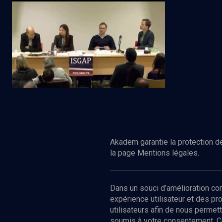
La haine comme repère (5/8)
Regarder
POLITIQUE
L'antisémitisme dans les banlieues
Akadem garantie la protection de
la page Mentions légales.
Dans un souci d’amélioration c
expérience utilisateur et des p
utilisateurs afin de nous permet
soumis à votre consentement. C