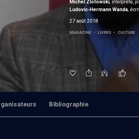
Michel
Zlotowski
, interprète, j
Ludovic-Hermann
Wanda
, écr
27 août 2018
MAGAZINE
•
LIVRES
•
CULTURE
rganisateurs
Bibliographie