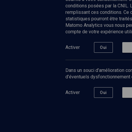
conditions posées par la CNIL. 
remplissant ces conditions. Ce
statistiques pourront être trai
Matomo Analytics vous nous perm
compte de votre expérience utili
Nos Chain
Société
Histoire
Activer
Oui
Culture
Limoud
Université
Dans un souci d’amélioration con
Podcast
d’éventuels dysfonctionnement qu
Activer
Oui
©
2026
Akadem.org - Tous droits réservés.