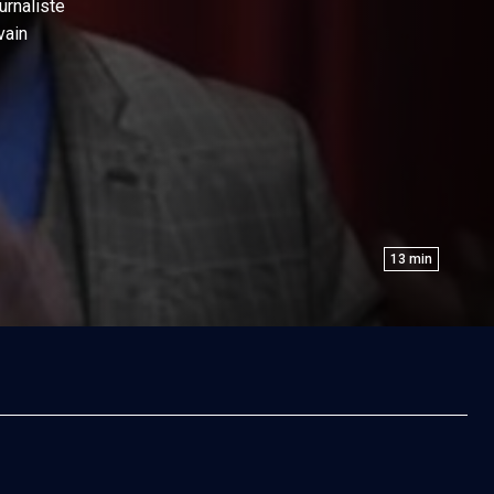
ournaliste
ivain
13
min