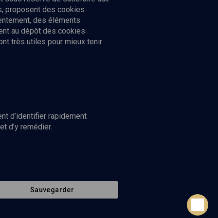
cs, proposent des cookies
sentement, des éléments
ment au dépôt des cookies
t très utiles pour mieux tenir
Suivez-nous
nnées
nt d’identifier rapidement
et d’y remédier.
Sauvegarder
Retour en haut de page