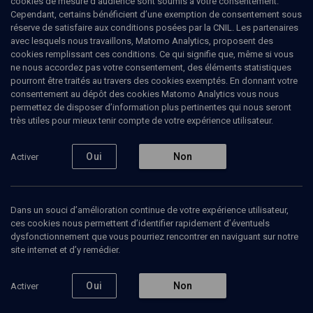
cookies de mesure d’audience sont soumis à votre consentement.
Cependant, certains bénéficient d’une exemption de consentement sous
réserve de satisfaire aux conditions posées par la CNIL. Les partenaires
VIE JUIVE
avec lesquels nous travaillons, Matomo Analytics, proposent des
Demain deux Consistoires?
cookies remplissant ces conditions. Ce qui signifie que, même si vous
ne nous accordez pas votre consentement, des éléments statistiques
pourront être traités au travers des cookies exemptés. En donnant votre
Réunion des mouvements libéraux
consentement au dépôt des cookies Matomo Analytics vous nous
permettez de disposer d’information plus pertinentes qui nous seront
Ruben
Honigmann
, journaliste
très utiles pour mieux tenir compte de votre expérience utilisateur.
Jean-François
Bensahel
, président de l'Union Libérale Israélite
de France
Oui
Non
Activer
+
1
autre
15 juillet 2019
VIE JUIVE
•
ESPRIT DU TEMPS
•
MAGAZINE
Dans un souci d’amélioration continue de votre expérience utilisateur,
ces cookies nous permettent d’identifier rapidement d’éventuels
dysfonctionnement que vous pourriez rencontrer en naviguant sur notre
site internet et d’y remédier.
Ajouter
Partager
Télécharger l’audio
J’aime
Oui
Non
Activer
Intervenants
Organisateurs
Documents