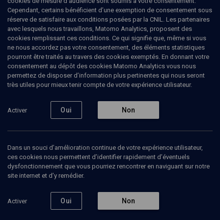
cookies de mesure d’audience sont soumis à votre consentement.
Cependant, certains bénéficient d’une exemption de consentement sous
réserve de satisfaire aux conditions posées par la CNIL. Les partenaires
CULTURE
avec lesquels nous travaillons, Matomo Analytics, proposent des
Le Monstre de la mémoire
cookies remplissant ces conditions. Ce qui signifie que, même si vous
ne nous accordez pas votre consentement, des éléments statistiques
pourront être traités au travers des cookies exemptés. En donnant votre
Le guide rebelle de Yad Vashem
consentement au dépôt des cookies Matomo Analytics vous nous
permettez de disposer d’information plus pertinentes qui nous seront
Yishaï
Sarid
, écrivain
très utiles pour mieux tenir compte de votre expérience utilisateur.
Michel
Zlotowski
, interprète, journaliste
25 février 2020
Oui
Non
Activer
CULTURE
•
LIVRES
•
MAGAZINE
Dans un souci d’amélioration continue de votre expérience utilisateur,
ces cookies nous permettent d’identifier rapidement d’éventuels
dysfonctionnement que vous pourriez rencontrer en naviguant sur notre
Ajouter
Partager
Télécharger l’audio
J’aime
site internet et d’y remédier.
Intervenants
Organisateurs
Oui
Non
Activer