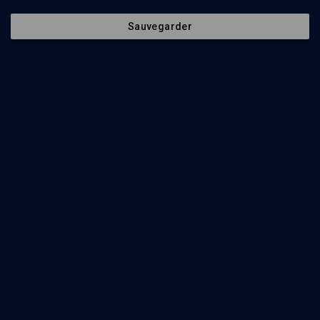
Sauvegarder
HISTOIRE
Des Français aux moeurs... tunisiennes
Claire Marynower, Frédéric Abecassis, Samir Marzouki
Regarder
Parlers et littérature