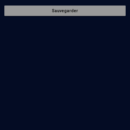
Sauvegarder
HISTOIRE
Le regard des historiens sur les Juifs d'Algérie
Anne-Hélène Hoog, Colette Zytnicki, Jean Laloum, Philippe Landau
Regarder
L'émancipation des juifs d'Algérie