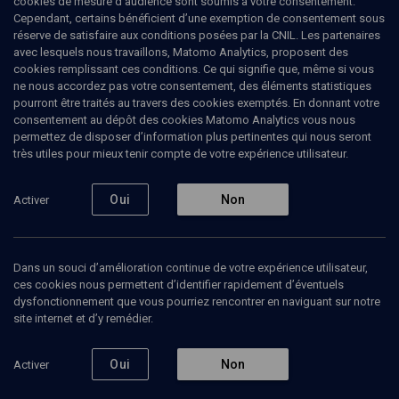
cookies de mesure d’audience sont soumis à votre consentement.
Cependant, certains bénéficient d’une exemption de consentement sous
réserve de satisfaire aux conditions posées par la CNIL. Les partenaires
Rupture avec la terre natale
avec lesquels nous travaillons, Matomo Analytics, proposent des
cookies remplissant ces conditions. Ce qui signifie que, même si vous
Marie-Claude
Akiba-Egry
, écrivaine
ne nous accordez pas votre consentement, des éléments statistiques
Marc
Sadoun
, professeur de sciences politiques
pourront être traités au travers des cookies exemptés. En donnant votre
+
1
autre
consentement au dépôt des cookies Matomo Analytics vous nous
permettez de disposer d’information plus pertinentes qui nous seront
24 février 2022
très utiles pour mieux tenir compte de votre expérience utilisateur.
HISTOIRE
•
MAGAZINE
•
LIVRES
Oui
Non
Activer
Ajouter
Partager
Télécharger l’audio
J’aime
Dans un souci d’amélioration continue de votre expérience utilisateur,
ces cookies nous permettent d’identifier rapidement d’éventuels
dysfonctionnement que vous pourriez rencontrer en naviguant sur notre
Contenus associés
Intervenants
Organisateurs
site internet et d’y remédier.
Oui
Non
Activer
Historiographie et histoire orale