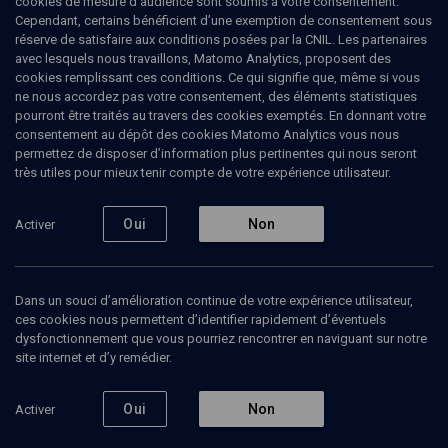
cookies de mesure d’audience sont soumis à votre consentement.
Cependant, certains bénéficient d’une exemption de consentement sous
réserve de satisfaire aux conditions posées par la CNIL. Les partenaires
Lag baomer, fête du Zohar
avec lesquels nous travaillons, Matomo Analytics, proposent des
cookies remplissant ces conditions. Ce qui signifie que, même si vous
Ruben
Honigmann
, journaliste
ne nous accordez pas votre consentement, des éléments statistiques
Michaël
Sebban
, traducteur du Zohar
pourront être traités au travers des cookies exemptés. En donnant votre
consentement au dépôt des cookies Matomo Analytics vous nous
10 mai 2022
permettez de disposer d’information plus pertinentes qui nous seront
très utiles pour mieux tenir compte de votre expérience utilisateur.
MAGAZINE
•
ESPRIT DU TEMPS
•
HISTOIRE
Oui
Non
Activer
Ajouter
Partager
Télécharger l’audio
J’aime
Dans un souci d’amélioration continue de votre expérience utilisateur,
Contenus associés
Intervenants
Organisateurs
ces cookies nous permettent d’identifier rapidement d’éventuels
dysfonctionnement que vous pourriez rencontrer en naviguant sur notre
site internet et d’y remédier.
Introduction au Zohar - Cours N°1/3
Oui
Non
Activer