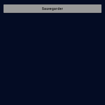
Sauvegarder
LIMOUD
Structure et origine du Zohar
Michaël Sebban
Regarder
Sous les lignes de la censure