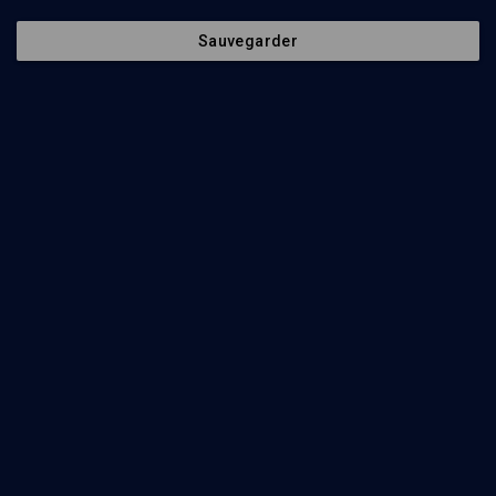
Sauvegarder
VIE JUIVE
Qui est juif ?
Philippe Haddad
Regarder
Une identité juive en devenir