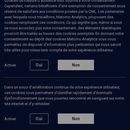
cookies de mesure d’audience sont soumis à votre consentement.
Cependant, certains bénéficient d’une exemption de consentement sous
réserve de satisfaire aux conditions posées par la CNIL. Les partenaires
L'idolâtrie de la politique
avec lesquels nous travaillons, Matomo Analytics, proposent des
cookies remplissant ces conditions. Ce qui signifie que, même si vous
Françoise
Atlan
, psychanalyste
ne nous accordez pas votre consentement, des éléments statistiques
Ruben
Honigmann
, journaliste
pourront être traités au travers des cookies exemptés. En donnant votre
consentement au dépôt des cookies Matomo Analytics vous nous
27 janvier 2022
permettez de disposer d’information plus pertinentes qui nous seront
très utiles pour mieux tenir compte de votre expérience utilisateur.
ESPRIT DU TEMPS
•
MAGAZINE
•
LIMOUD
Oui
Non
Activer
Ajouter
Partager
Télécharger l’audio
J’aime
Dans un souci d’amélioration continue de votre expérience utilisateur,
Contenus associés
Intervenants
Organisateurs
ces cookies nous permettent d’identifier rapidement d’éventuels
dysfonctionnement que vous pourriez rencontrer en naviguant sur notre
site internet et d’y remédier.
Pour commencer: la conversion
Oui
Non
Activer