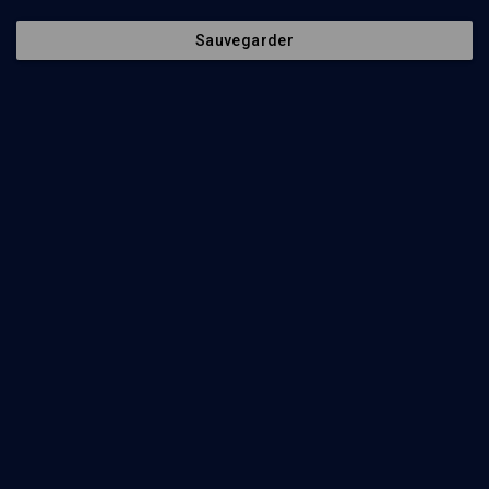
De Picasso à Rothko
Sauvegarder
CULTURE
L'art abstrait, une histoire juive
Annie Cohen-Solal, Hélène Hadas-Lebel
Regarder
Un peintre majeur du 20e siècle