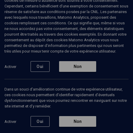
cookies de mesure d’audience sont soumis à votre consentement.
judéité subtile
Cependant, certains bénéficient d’une exemption de consentement sous
réserve de satisfaire aux conditions posées par la CNIL. Les partenaires
avec lesquels nous travaillons, Matomo Analytics, proposent des
L'ombre au tableau - Episode 1
cookies remplissant ces conditions. Ce qui signifie que, même si vous
ne nous accordez pas votre consentement, des éléments statistiques
Isy
Morgensztern
, réalisateur
pourront être traités au travers des cookies exemptés. En donnant votre
Aurélie
Mossé
, artiste, chercheuse
consentement au dépôt des cookies Matomo Analytics vous nous
+
2
autres
permettez de disposer d’information plus pertinentes qui nous seront
très utiles pour mieux tenir compte de votre expérience utilisateur.
05 janvier 2024
ART ET EXPO
•
Oui
CHANA ORLOFF
•
MARK ROTHKO
Non
Activer
Dans un souci d’amélioration continue de votre expérience utilisateur,
Ajouter
Partager
Télécharger l’audio
J’aime
ces cookies nous permettent d’identifier rapidement d’éventuels
dysfonctionnement que vous pourriez rencontrer en naviguant sur notre
site internet et d’y remédier.
Contenus associés
Intervenants
Organisateurs
Oui
Non
Activer