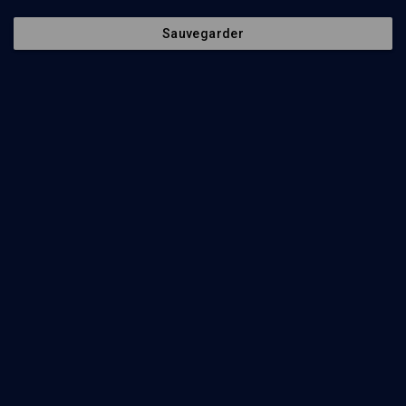
Sauvegarder
10
min
Les grands maîtres
(1/4)
Mais pourquoi lire encore Rachi ?
Emmanuel Bloch
8
min