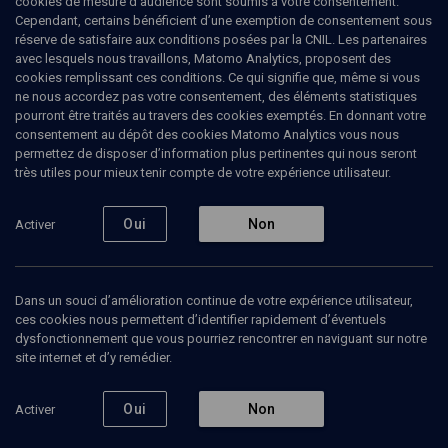
cookies de mesure d’audience sont soumis à votre consentement.
Cependant, certains bénéficient d’une exemption de consentement sous
réserve de satisfaire aux conditions posées par la CNIL. Les partenaires
CULTURE
avec lesquels nous travaillons, Matomo Analytics, proposent des
Les grands maîtres
(3/4)
cookies remplissant ces conditions. Ce qui signifie que, même si vous
ne nous accordez pas votre consentement, des éléments statistiques
Maïmonide, le deuxième Moïse
pourront être traités au travers des cookies exemptés. En donnant votre
consentement au dépôt des cookies Matomo Analytics vous nous
permettez de disposer d’information plus pertinentes qui nous seront
Emmanuel
Bloch
, spécialiste de philosophie juive
très utiles pour mieux tenir compte de votre expérience utilisateur.
02 mai 2017
Oui
Non
Activer
GRANDS MAÎTRES
•
CULTURE
•
ALEF/BET
•
POUR COMMENCER
Dans un souci d’amélioration continue de votre expérience utilisateur,
ces cookies nous permettent d’identifier rapidement d’éventuels
Ajouter
Partager
Télécharger l’audio
J’aime
dysfonctionnement que vous pourriez rencontrer en naviguant sur notre
site internet et d’y remédier.
Episodes
Contenus associés
Intervenants
Organ
Oui
Non
Activer