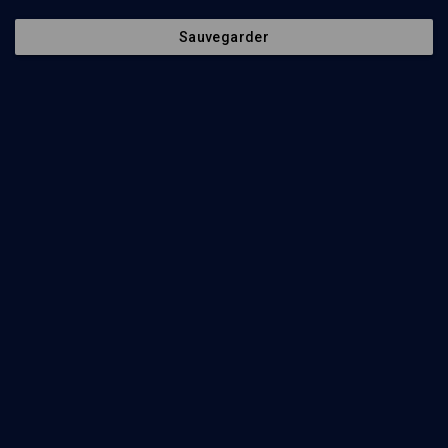
Sauvegarder
12
min
Les concepts clés du judaïsme
(1/10)
Qui est juif ?
Philippe Haddad
13
min