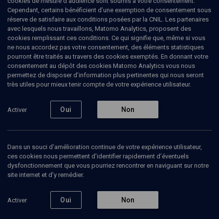
cookies de mesure d’audience sont soumis à votre consentement.
Cependant, certains bénéficient d’une exemption de consentement sous
réserve de satisfaire aux conditions posées par la CNIL. Les partenaires
VIE JUIVE
avec lesquels nous travaillons, Matomo Analytics, proposent des
Les concepts clés du judaïsme
(8/10)
cookies remplissant ces conditions. Ce qui signifie que, même si vous
ne nous accordez pas votre consentement, des éléments statistiques
A quoi sert un rabbin ?
pourront être traités au travers des cookies exemptés. En donnant votre
consentement au dépôt des cookies Matomo Analytics vous nous
permettez de disposer d’information plus pertinentes qui nous seront
Alexis
Blum
, grand rabbin
très utiles pour mieux tenir compte de votre expérience utilisateur.
29 décembre 2011
Oui
Non
Activer
POUR COMMENCER
•
ALEF/BET
•
CONCEPTS CLÉS
•
VIE JUIVE
Dans un souci d’amélioration continue de votre expérience utilisateur,
ces cookies nous permettent d’identifier rapidement d’éventuels
Ajouter
Partager
Télécharger l’audio
J’aime
dysfonctionnement que vous pourriez rencontrer en naviguant sur notre
site internet et d’y remédier.
Episodes
Contenus associés
Intervenants
Organ
Oui
Non
Activer