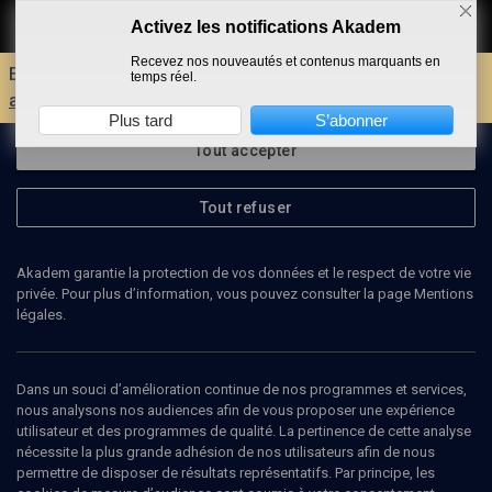
Activez les notifications Akadem
Faire un don
Recevez nos nouveautés et contenus marquants en
Envie d'encore plus d'AKADEM ?
Découvrez les
temps réel.
avantages d'un compte !
Plus tard
S’abonner
Tout accepter
Tout refuser
Akadem garantie la protection de vos données et le respect de votre vie
privée. Pour plus d’information, vous pouvez consulter la page Mentions
légales.
Dans un souci d’amélioration continue de nos programmes et services,
nous analysons nos audiences afin de vous proposer une expérience
utilisateur et des programmes de qualité. La pertinence de cette analyse
nécessite la plus grande adhésion de nos utilisateurs afin de nous
permettre de disposer de résultats représentatifs. Par principe, les