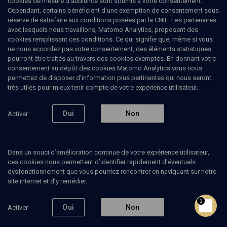
cookies de mesure d’audience sont soumis à votre consentement.
Cependant, certains bénéficient d’une exemption de consentement sous
réserve de satisfaire aux conditions posées par la CNIL. Les partenaires
avec lesquels nous travaillons, Matomo Analytics, proposent des
8
min de lecture
cookies remplissant ces conditions. Ce qui signifie que, même si vous
ne nous accordez pas votre consentement, des éléments statistiques
pourront être traités au travers des cookies exemptés. En donnant votre
consentement au dépôt des cookies Matomo Analytics vous nous
permettez de disposer d’information plus pertinentes qui nous seront
ARTICLE
- L'ARCHE
très utiles pour mieux tenir compte de votre expérience utilisateur.
Robert Badinter : Maïmonide, la
connaissance de la vérité
Oui
Non
Activer
Par
Robert
Badinter
|
01 mai 1985
1
Dans un souci d’amélioration continue de votre expérience utilisateur,
ces cookies nous permettent d’identifier rapidement d’éventuels
Ajouter
Partager
J’aime
dysfonctionnement que vous pourriez rencontrer en naviguant sur notre
site internet et d’y remédier.
Quand Robert Badinter contemple la
1
vie de Maïmonide à ce point ultime où
Oui
Non
Activer
la mort a figé ce grand destin juif » ...