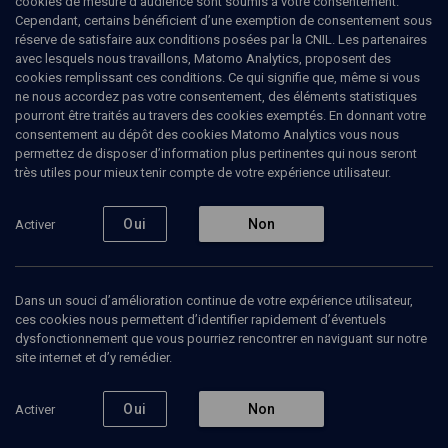
cookies de mesure d’audience sont soumis à votre consentement.
Cependant, certains bénéficient d’une exemption de consentement sous
réserve de satisfaire aux conditions posées par la CNIL. Les partenaires
PHILOSOPHIE
avec lesquels nous travaillons, Matomo Analytics, proposent des
Armand Abecassis, conférences et
cookies remplissant ces conditions. Ce qui signifie que, même si vous
entretiens
(14/26)
ne nous accordez pas votre consentement, des éléments statistiques
pourront être traités au travers des cookies exemptés. En donnant votre
consentement au dépôt des cookies Matomo Analytics vous nous
L’Epître aux Romains, un éloge
permettez de disposer d’information plus pertinentes qui nous seront
radical de la foi
très utiles pour mieux tenir compte de votre expérience utilisateur.
Jean
Dujardin
, révérend-Père
Oui
Non
Activer
Alain
Didier-Weill
, psychiatre et psychanalyste, écrivain
+
1
autre
19 juin 2011
Dans un souci d’amélioration continue de votre expérience utilisateur,
ces cookies nous permettent d’identifier rapidement d’éventuels
CONFÉRENCES
•
COLLOQUE
•
PHILOSOPHIE
dysfonctionnement que vous pourriez rencontrer en naviguant sur notre
site internet et d’y remédier.
Oui
Non
Activer
Ajouter
Partager
Télécharger l’audio
J’aime