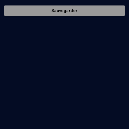
Sauvegarder
62
min
Autour de l'exposition "Walter Benjamin Archives"
(1/7)
Passages, sculpture monumentale
Dani Karavan
73
min