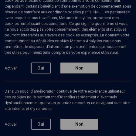
cookies de mesure d’audience sont soumis à votre consentement.
Cependant, certains bénéficient d’une exemption de consentement sous
réserve de satisfaire aux conditions posées par la CNIL. Les partenaires
PHILOSOPHIE
avec lesquels nous travaillons, Matomo Analytics, proposent des
Autour de l'exposition "Walter Benjamin
cookies remplissant ces conditions. Ce qui signifie que, même si vous
Archives"
(1/7)
ne nous accordez pas votre consentement, des éléments statistiques
pourront être traités au travers des cookies exemptés. En donnant votre
consentement au dépôt des cookies Matomo Analytics vous nous
Passages, sculpture
permettez de disposer d’information plus pertinentes qui nous seront
monumentale
très utiles pour mieux tenir compte de votre expérience utilisateur.
Dani
Karavan
, artiste
Oui
Non
Activer
11 janvier 2012
PHILOSOPHIE
•
COURS
•
CONFÉRENCES
Dans un souci d’amélioration continue de votre expérience utilisateur,
ces cookies nous permettent d’identifier rapidement d’éventuels
dysfonctionnement que vous pourriez rencontrer en naviguant sur notre
site internet et d’y remédier.
Ajouter
Partager
Télécharger l’audio
J’aime
Oui
Non
Activer
Episodes
Contenus associés
Intervenants
Organ