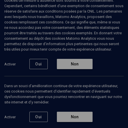
cookies de mesure d’audience sont soumis à votre consentement.
Cependant, certains bénéficient d’une exemption de consentement sous
réserve de satisfaire aux conditions posées par la CNIL. Les partenaires
LIMOUD
avec lesquels nous travaillons, Matomo Analytics, proposent des
Berechit
(15/25)
cookies remplissant ces conditions. Ce qui signifie que, même si vous
ne nous accordez pas votre consentement, des éléments statistiques
Berechit : les deux noms de Dieu
pourront être traités au travers des cookies exemptés. En donnant votre
consentement au dépôt des cookies Matomo Analytics vous nous
permettez de disposer d’information plus pertinentes qui nous seront
David
Saada
, écrivain
très utiles pour mieux tenir compte de votre expérience utilisateur.
24 juillet 2013
Oui
Non
Activer
PARACHA
•
LIMOUD
•
BERECHIT
Dans un souci d’amélioration continue de votre expérience utilisateur,
ces cookies nous permettent d’identifier rapidement d’éventuels
Ajouter
Partager
Télécharger l’audio
J’aime
dysfonctionnement que vous pourriez rencontrer en naviguant sur notre
site internet et d’y remédier.
Episodes
Contenus associés
Intervenants
Organ
Oui
Non
Activer