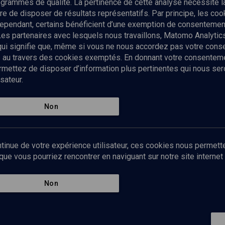
rogrammes de qualité. La pertinence de cette analyse nécessite 
Envoyer
tre de disposer de résultats représentatifs. Par principe, les c
ependant, certains bénéficient d’une exemption de consentement
Les partenaires avec lesquels nous travaillons, Matomo Analyti
 qui signifie que, même si vous ne nous accordez pas votre con
tés au travers des cookies exemptés. En donnant votre consente
ettez de disposer d’information plus pertinentes qui nous seron
sateur.
es
Qui sommes-nous ?
La rédaction
Nos soutiens
Non
Politique de protection des do
personnelles
Mentions légales
tinue de votre expérience utilisateur, ces cookies nous permette
Contact
e vous pourriez rencontrer en naviguant sur notre site internet 
Newsletter
Non