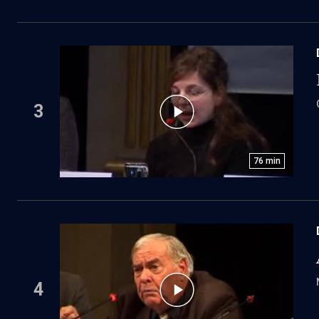
3
76
min
4