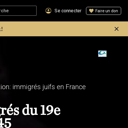
Se connecter
Faire un don
 !
ation: immigrés juifs en France
rés du 19e
45