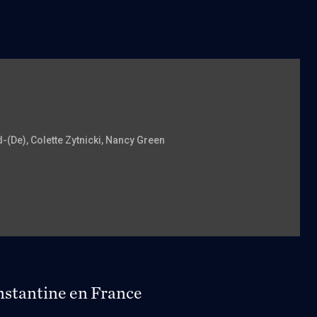
d-(De)
, Colette Zytnicki
, Nancy Green
onstantine en France