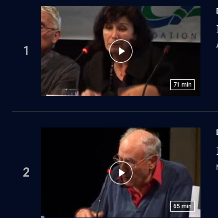
1
71
min
2
65
min