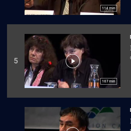
114
min
5
107
min