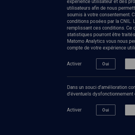
expérience utilisateur et des p
utilisateurs afin de nous permet
soumis à votre consentement. C
conditions posées par la CNIL. 
remplissant ces conditions. Ce
statistiques pourront être trai
Matomo Analytics vous nous perm
compte de votre expérience utili
Nos Chain
Société
Histoire
Activer
Oui
Culture
Limoud
Université
Dans un souci d’amélioration con
Podcast
d’éventuels dysfonctionnement qu
Activer
Oui