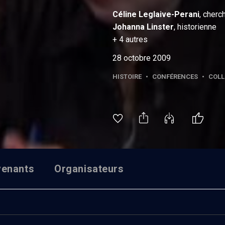
Céline
Leglaive-Perani
, cher
Johanna
Linster
, historienne
+
4
autres
28 octobre 2009
HISTOIRE
•
CONFÉRENCES
•
COLL
venants
Organisateurs