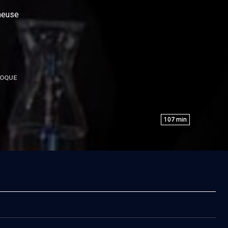
cheuse
OQUE
107
min