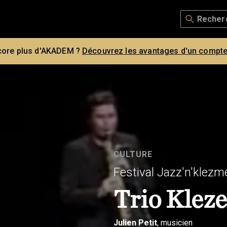
core plus d'AKADEM ?
Découvrez les avantages d'un compte
CULTURE
Festival Jazz'n'klezm
Trio Kleze
Julien
Petit
, musicien