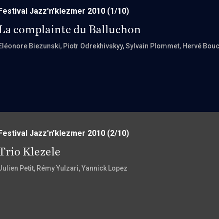
Festival Jazz'n'klezmer 2010
(1/10)
La complainte du Balluchon
Eléonore Biezunski
, Piotr Odrekhivskyy
, Sylvain Plommet
, Hervé Bou
Festival Jazz'n'klezmer 2010
(2/10)
Trio Klezele
Julien Petit
, Rémy Yulzari
, Yannick Lopez