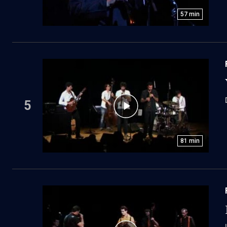
57
min
5
81
min