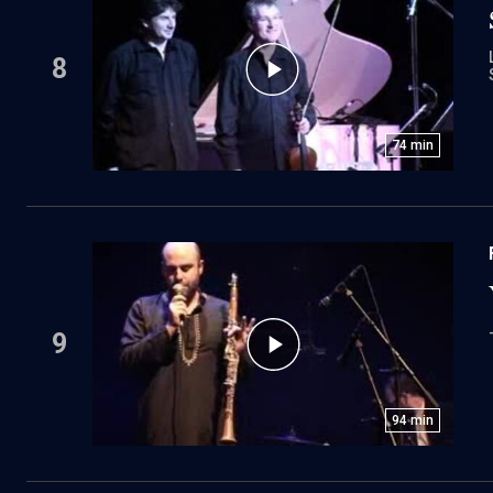
8
74
min
9
94
min