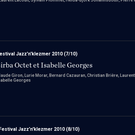
Laurent Lacoult
, Sylvain Plommet
, Heida-Björk Johannsdottir
, Pierre
estival Jazz'n'klezmer 2010
(7/10)
irba Octet et Isabelle Georges
laude Giron
, Lurie Morar
, Bernard Cazauran
, Christian Brière
, Lauren
sabelle Georges
Festival Jazz'n'klezmer 2010
(8/10)