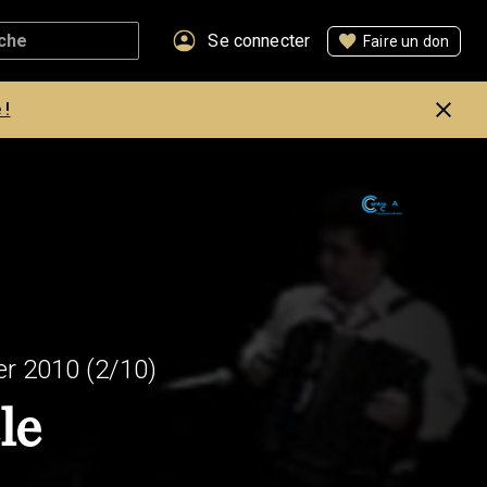
Se connecter
Faire un don
 !
er 2010
(2/10)
le