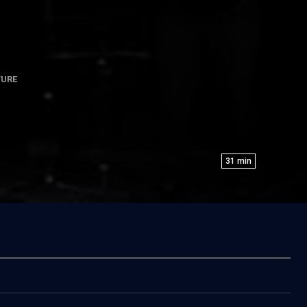
TURE
31
min