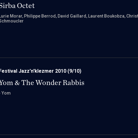
Sirba Octet
Lurie Morar
, Philippe Berrod
, David Gaillard
, Laurent Boukobza
, Chris
Schmoucler
Festival Jazz'n'klezmer 2010
(9/10)
Yom & The Wonder Rabbis
- Yom