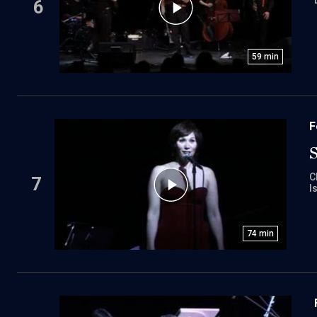
6
59
min
F
S
C
7
I
74
min