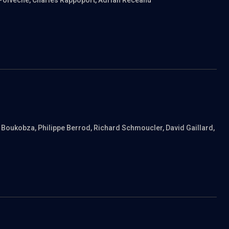
 Polveche
, Charles Rappoport
, Adrian Receanu
t Boukobza
, Philippe Berrod
, Richard Schmoucler
, David Gaillard
,