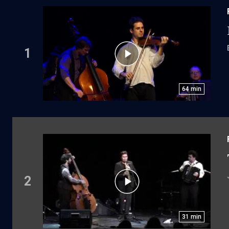
1
64
min
2
31
min