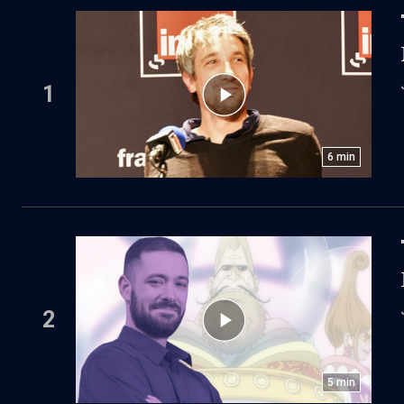
1
6
min
2
5
min