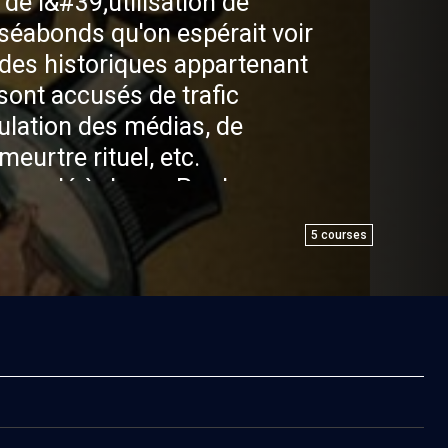
de l&#39;utilisation de
uséabonds qu'on espérait voir
odes historiques appartenant
sont accusés de trafic
ulation des médias, de
eurtre rituel, etc.
mandé à Jonas Pardo,
ontre l'antisémitisme, de
5
courses
ne de clips pédagogiques
ique l'histoire, avec ses
rmanences, et les
es qui se cachent derrière
és antisémites.