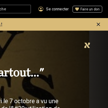
Se connecter
Faire un don
 !
artout..."
i le 7 octobre a vu une