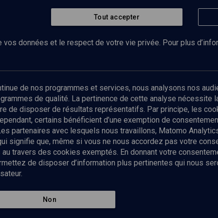
Tout accepter
 vos données et le respect de votre vie privée. Pour plus d’inf
Abonnez-vous à notre newsletter
ontinue de nos programmes et services, nous analysons nos audi
rogrammes de qualité. La pertinence de cette analyse nécessite 
Envoyer
tre de disposer de résultats représentatifs. Par principe, les c
ependant, certains bénéficient d’une exemption de consentement
Les partenaires avec lesquels nous travaillons, Matomo Analyti
 qui signifie que, même si vous ne nous accordez pas votre con
tés au travers des cookies exemptés. En donnant votre consente
ettez de disposer d’information plus pertinentes qui nous seron
sateur.
es
Qui sommes-nous ?
La rédaction
Nos soutiens
Non
Politique de protection des do