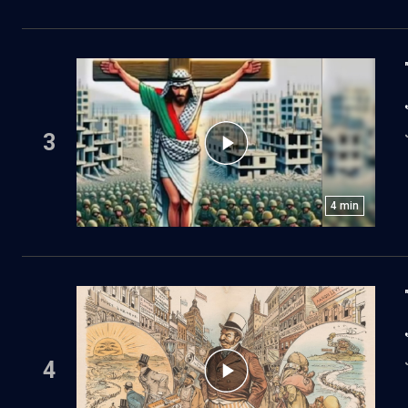
3
4
min
4