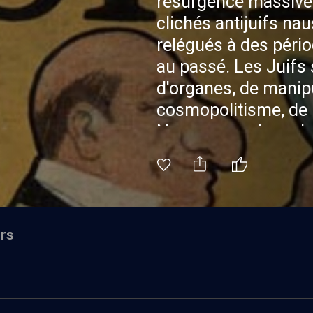
résurgence massive 
clichés antijuifs na
relégués à des péri
au passé. Les Juifs 
d'organes, de manip
cosmopolitisme, de m
Nous avons donc de
formateur en lutte c
réaliser une douzai
dans lesquels il expl
mutations et ses pe
rs
motivations profond
chacun de ces clich