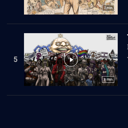
7
min
5
9
min