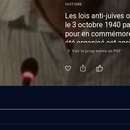
HISTOIRE
Les lois anti-juives
le 3 octobre 1940 pa
pour en commémorer 
été organisé cet ap
débats. C’est notam
Voir le programme en PDF
discerner dans le pa
répéter aujourd’hui
approches historiog
proposées par les c