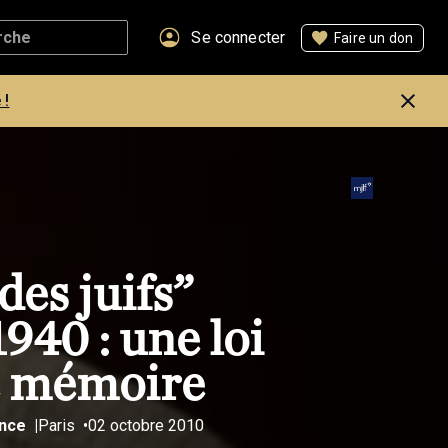
Se connecter
Faire un don
 !
des juifs”
940 : une loi
re mémoire
ance
Paris
02 octobre 2010