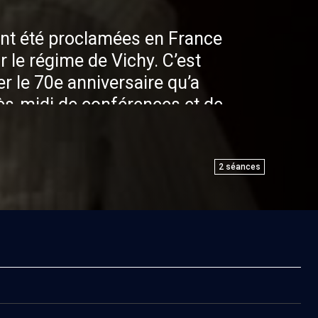
 ont été proclamées en France
r le régime de Vichy. C’est
le 70e anniversaire qu’a
rès-midi de conférences et de
ment de l’occasion de
ssé ce qui ne doit pas se
, comme le montrent les
2
séances
raphiques et juridiques
onférenciers.