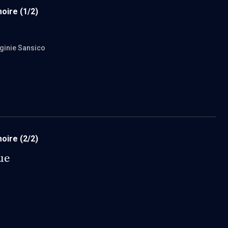
moire
(1/2)
rginie Sansico
moire
(2/2)
ue