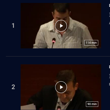
1
114
min
2
90
min