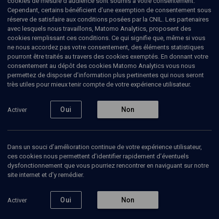
cookies de mesure d’audience sont soumis à votre consentement.
Cependant, certains bénéficient d’une exemption de consentement sous
réserve de satisfaire aux conditions posées par la CNIL. Les partenaires
HISTOIRE
avec lesquels nous travaillons, Matomo Analytics, proposent des
Le “statut des juifs” d’octobre 1940 : une
cookies remplissant ces conditions. Ce qui signifie que, même si vous
loi de sinistre mémoire
(2/2)
ne nous accordez pas votre consentement, des éléments statistiques
pourront être traités au travers des cookies exemptés. En donnant votre
L'antisémitisme de Vichy,
consentement au dépôt des cookies Matomo Analytics vous nous
permettez de disposer d’information plus pertinentes qui nous seront
approche juridique
très utiles pour mieux tenir compte de votre expérience utilisateur.
Fabrice
Melleray
, juriste
Oui
Non
Activer
Danièle
Lochak
, professeur de droit
+
1
autre
03 octobre 2010
Dans un souci d’amélioration continue de votre expérience utilisateur,
ces cookies nous permettent d’identifier rapidement d’éventuels
HISTOIRE
•
COLLOQUE
•
CONFÉRENCES
dysfonctionnement que vous pourriez rencontrer en naviguant sur notre
site internet et d’y remédier.
Oui
Non
Activer
Ajouter
Partager
Télécharger l’audio
J’aime