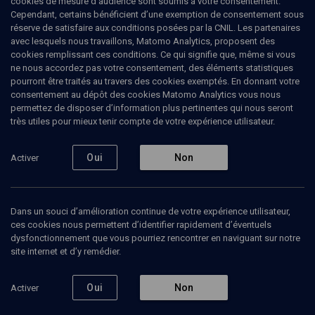
cookies de mesure d’audience sont soumis à votre consentement.
Cependant, certains bénéficient d’une exemption de consentement sous
réserve de satisfaire aux conditions posées par la CNIL. Les partenaires
LIMOUD
avec lesquels nous travaillons, Matomo Analytics, proposent des
Le Talmud vu par lui-même
(2/4)
cookies remplissant ces conditions. Ce qui signifie que, même si vous
ne nous accordez pas votre consentement, des éléments statistiques
Cinq exemples d'interprétation
pourront être traités au travers des cookies exemptés. En donnant votre
consentement au dépôt des cookies Matomo Analytics vous nous
permettez de disposer d’information plus pertinentes qui nous seront
Georges
Hansel
, professeur
très utiles pour mieux tenir compte de votre expérience utilisateur.
23 janvier 2007
Oui
Non
Activer
CONFÉRENCES
•
COURS
•
LIMOUD
Dans un souci d’amélioration continue de votre expérience utilisateur,
ces cookies nous permettent d’identifier rapidement d’éventuels
Ajouter
Partager
Télécharger l’audio
J’aime
dysfonctionnement que vous pourriez rencontrer en naviguant sur notre
site internet et d’y remédier.
Episodes
Contenus associés
Intervenants
Organ
Oui
Non
Activer