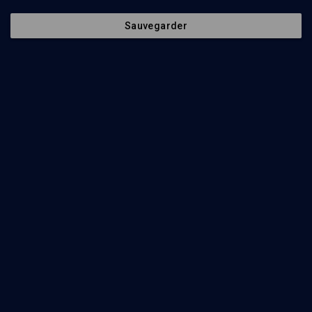
Sauvegarder
95
min
Le Talmud vu par lui-même
(1/4)
A la découverte du Talmud
Georges Hansel
90
min
Le Talmud vu par lui-même
(2/4)