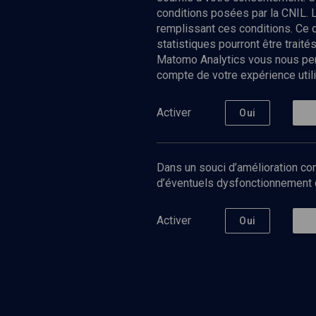
conditions posées par la CNIL. 
remplissant ces conditions. Ce
statistiques pourront être trai
Matomo Analytics vous nous perm
compte de votre expérience utili
Nos Chain
Société
Histoire
Activer
Oui
Culture
Limoud
Université
Dans un souci d’amélioration con
Podcast
d’éventuels dysfonctionnement qu
Activer
Oui
©
2026
Akadem.org - Tous droits réservés.