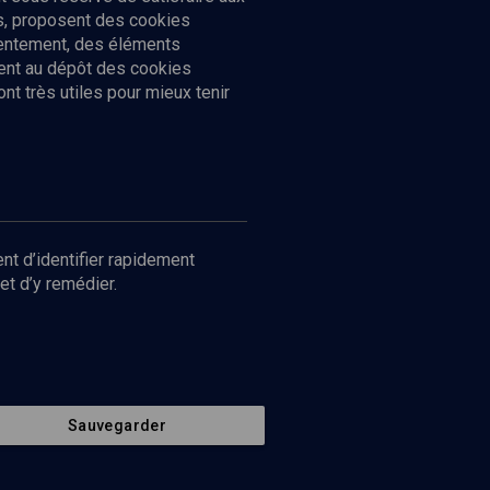
cs, proposent des cookies
sentement, des éléments
ment au dépôt des cookies
t très utiles pour mieux tenir
Suivez-nous
nnées
nt d’identifier rapidement
et d’y remédier.
Sauvegarder
Retour en haut de page