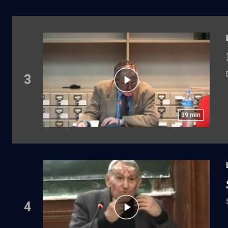
3
39
min
4