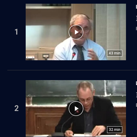
1
43
min
2
32
min