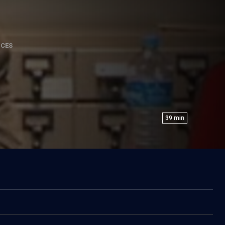
NCES
39
min