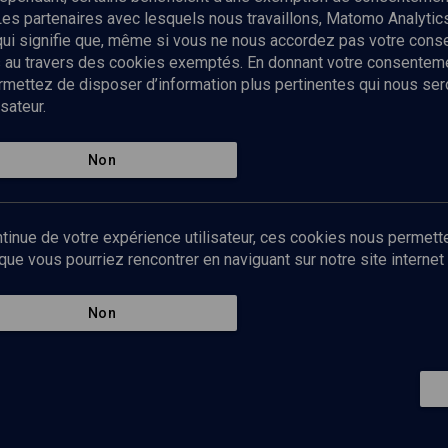
Les partenaires avec lesquels nous travaillons, Matomo Analyti
 qui signifie que, même si vous ne nous accordez pas votre con
tés au travers des cookies exemptés. En donnant votre consente
ettez de disposer d’information plus pertinentes qui nous seron
sateur.
es
Qui sommes-nous ?
La rédaction
Nos soutiens
Non
Politique de protection des do
personnelles
Mentions légales
tinue de votre expérience utilisateur, ces cookies nous permette
Contact
e vous pourriez rencontrer en naviguant sur notre site internet 
Newsletter
Non