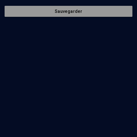
Sauvegarder
13
min
L'histoire vraie du sionisme
(1/8)
Le sionisme avant le sionisme
Denis Charbit
11
min