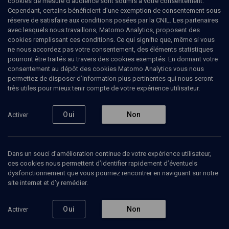
cookies de mesure d’audience sont soumis à votre consentement.
Cependant, certains bénéficient d’une exemption de consentement sous
réserve de satisfaire aux conditions posées par la CNIL. Les partenaires
HISTOIRE
avec lesquels nous travaillons, Matomo Analytics, proposent des
L'histoire vraie du sionisme
(3/8)
cookies remplissant ces conditions. Ce qui signifie que, même si vous
ne nous accordez pas votre consentement, des éléments statistiques
Quel territoire pour le peuple
pourront être traités au travers des cookies exemptés. En donnant votre
consentement au dépôt des cookies Matomo Analytics vous nous
juif?
permettez de disposer d’information plus pertinentes qui nous seront
très utiles pour mieux tenir compte de votre expérience utilisateur.
Denis
Charbit
, Professeur de sciences politiques
Oui
Non
Activer
19 juin 2018
GRANDS MOMENTS
•
ALEF/BET
•
POUR COMMENCER
•
HISTOIRE
Dans un souci d’amélioration continue de votre expérience utilisateur,
ces cookies nous permettent d’identifier rapidement d’éventuels
4
dysfonctionnement que vous pourriez rencontrer en naviguant sur notre
site internet et d’y remédier.
Ajouter
Partager
Télécharger l’audio
J’aime
Oui
Non
Activer
Episodes
Intervenants
Organisateurs
Document