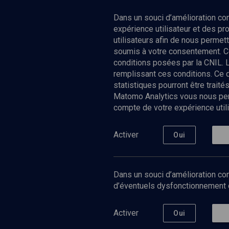
Dans un souci d’amélioration c
expérience utilisateur et des p
utilisateurs afin de nous permet
soumis à votre consentement. C
conditions posées par la CNIL. 
remplissant ces conditions. Ce
statistiques pourront être trai
Matomo Analytics vous nous perm
compte de votre expérience utili
Nos Chain
Société
Histoire
Activer
Oui
Culture
Limoud
Université
Dans un souci d’amélioration con
Podcast
d’éventuels dysfonctionnement qu
Activer
Oui