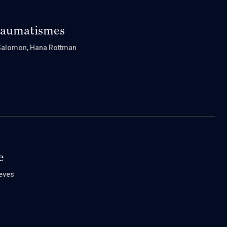
traumatismes
 Salomon
, Hana Rottman
e
reves