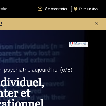
Se connecter
Faire un don
 !
n psychiatrie aujourd’hui
(6/8)
dividuel,
nter et
rationnel