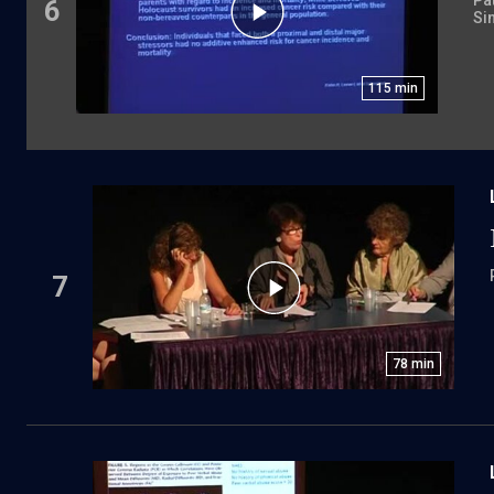
Pa
6
Si
115
min
7
78
min