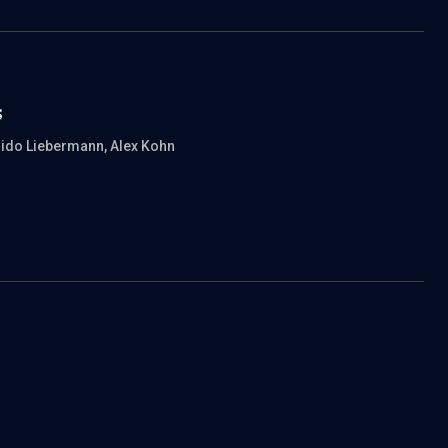
s
uido Liebermann
, Alex Kohn