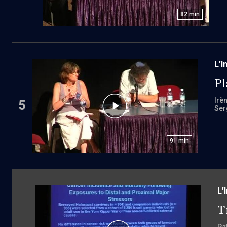
82
min
L’I
Pl
Irè
5
Ser
91
min
L’
T