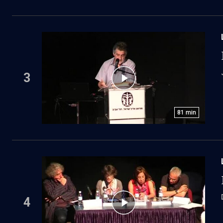
3
81
min
4