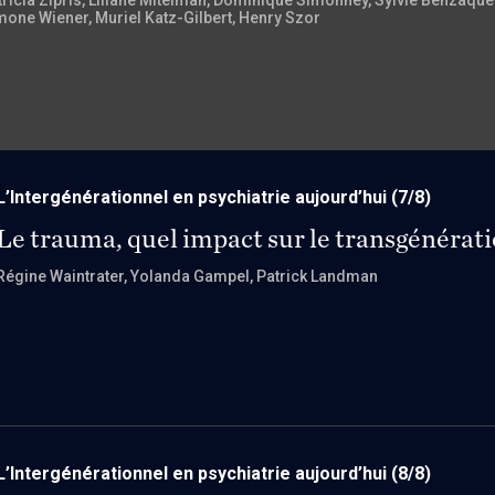
tricia Zipris
, Liliane Mitelman
, Dominique Simonney
, Sylvie Benzaqu
mone Wiener
, Muriel Katz-Gilbert
, Henry Szor
L’Intergénérationnel en psychiatrie aujourd’hui
(7/8)
Le trauma, quel impact sur le transgénérati
Régine Waintrater
, Yolanda Gampel
, Patrick Landman
L’Intergénérationnel en psychiatrie aujourd’hui
(8/8)