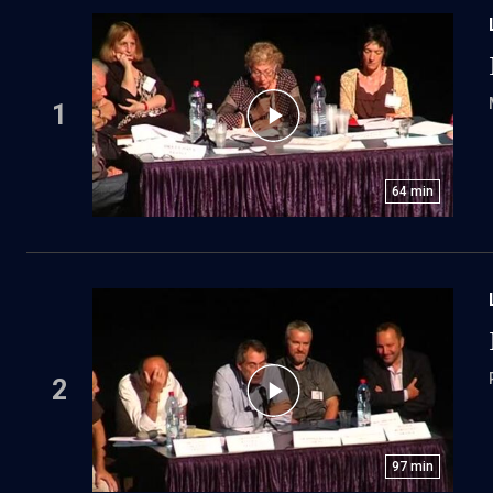
1
64
min
2
97
min