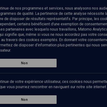
Abonnez-vous à notre newsletter
ontinue de nos programmes et services, nous analysons nos audi
rogrammes de qualité. La pertinence de cette analyse nécessite 
Envoyer
tre de disposer de résultats représentatifs. Par principe, les c
ependant, certains bénéficient d’une exemption de consentement
Les partenaires avec lesquels nous travaillons, Matomo Analyti
 qui signifie que, même si vous ne nous accordez pas votre con
tés au travers des cookies exemptés. En donnant votre consente
ettez de disposer d’information plus pertinentes qui nous seron
sateur.
es
Qui sommes-nous ?
La rédaction
Nos soutiens
Non
Politique de protection des do
personnelles
Mentions légales
tinue de votre expérience utilisateur, ces cookies nous permette
Contact
e vous pourriez rencontrer en naviguant sur notre site internet 
Newsletter
Non