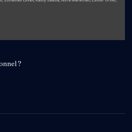
en
, Jonathan Levav
, Kathy Saada
, Nora Markman
, Esther Orner
,
onnel ?