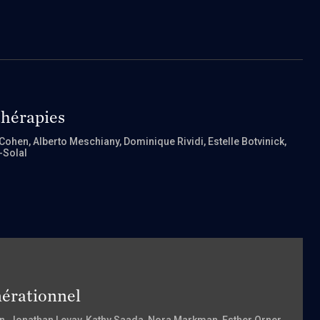
thérapies
 Cohen
, Alberto Meschiany
, Dominique Rividi
, Estelle Botvinick
,
-Solal
énérationnel