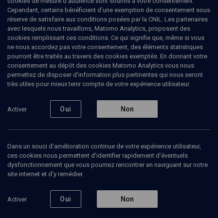
cookies de mesure d’audience sont soumis à votre consentement.
Cependant, certains bénéficient d’une exemption de consentement sous
réserve de satisfaire aux conditions posées par la CNIL. Les partenaires
LIMOUD
avec lesquels nous travaillons, Matomo Analytics, proposent des
Parlez-vous Juif? Le judaïsme mot à
cookies remplissant ces conditions. Ce qui signifie que, même si vous
mot
(2/16)
ne nous accordez pas votre consentement, des éléments statistiques
pourront être traités au travers des cookies exemptés. En donnant votre
''Jusqu'à 120 ans'' !
consentement au dépôt des cookies Matomo Analytics vous nous
permettez de disposer d’information plus pertinentes qui nous seront
très utiles pour mieux tenir compte de votre expérience utilisateur.
Alexis
Blum
, grand rabbin
Oui
Non
21 mars 2017
Activer
COURS
•
LIMOUD
•
CONFÉRENCES
Dans un souci d’amélioration continue de votre expérience utilisateur,
1
ces cookies nous permettent d’identifier rapidement d’éventuels
dysfonctionnement que vous pourriez rencontrer en naviguant sur notre
Ajouter
Partager
Télécharger l’audio
J’aime
site internet et d’y remédier.
Episodes
Contenus associés
Intervenants
Organ
Oui
Non
Activer