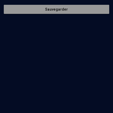
Sauvegarder
6
min
Parlez-vous Juif? Le judaïsme mot à mot
(1/16)
Goy: le non-juif
Alexis Blum
5
min