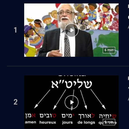
1
6
min
2
5
min