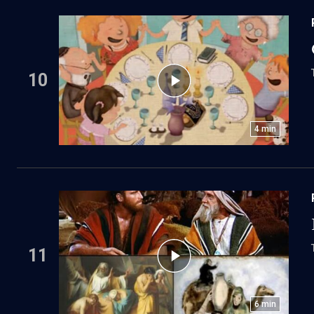
10
4
min
11
6
min