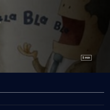
S
5
min