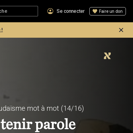
Se connecter
Faire un don
 !
 judaïsme mot à mot
(14/16)
 tenir parole