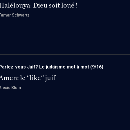
Halélouya: Dieu soit loué !
Tamar Schwartz
Parlez-vous Juif? Le judaïsme mot à mot
(9/16)
Amen: le ''like'' juif
Alexis Blum