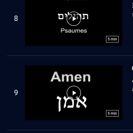
8
5
min
9
5
min