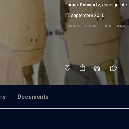
Tamar
Schwartz
, enseignante
27 septembre 2016
LIMOUD
•
COURS
•
CONFÉRENCE
rs
Documents