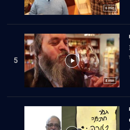
6
min
5
4
min