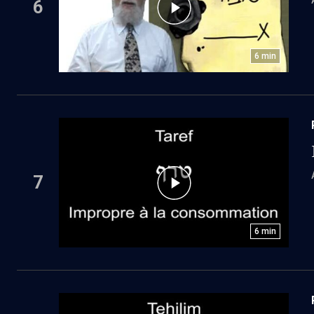
6
6
min
7
6
min