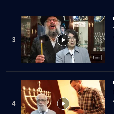
3
5
min
4