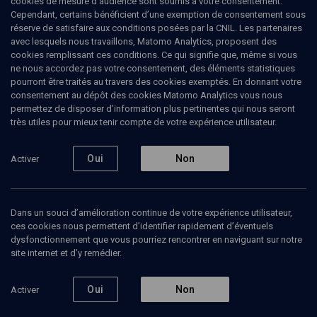
cookies de mesure d’audience sont soumis à votre consentement.
Cependant, certains bénéficient d’une exemption de consentement sous
réserve de satisfaire aux conditions posées par la CNIL. Les partenaires
LIMOUD
avec lesquels nous travaillons, Matomo Analytics, proposent des
Parlez-vous Juif? Le judaïsme mot à
cookies remplissant ces conditions. Ce qui signifie que, même si vous
mot
(6/16)
ne nous accordez pas votre consentement, des éléments statistiques
pourront être traités au travers des cookies exemptés. En donnant votre
Gmar Tov: le verdict final
consentement au dépôt des cookies Matomo Analytics vous nous
permettez de disposer d’information plus pertinentes qui nous seront
très utiles pour mieux tenir compte de votre expérience utilisateur.
Alexis
Blum
, grand rabbin
Oui
Non
29 septembre 2016
Activer
LIMOUD
•
CONFÉRENCES
•
COURS
Dans un souci d’amélioration continue de votre expérience utilisateur,
ces cookies nous permettent d’identifier rapidement d’éventuels
dysfonctionnement que vous pourriez rencontrer en naviguant sur notre
Ajouter
Partager
Télécharger l’audio
J’aime
site internet et d’y remédier.
Episodes
Contenus associés
Intervenants
Organ
Oui
Non
Activer