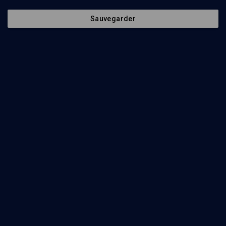
Sauvegarder
6
min
Parlez-vous Juif? Le judaïsme mot à mot
(1/16)
Goy: le non-juif
Alexis Blum
5
min