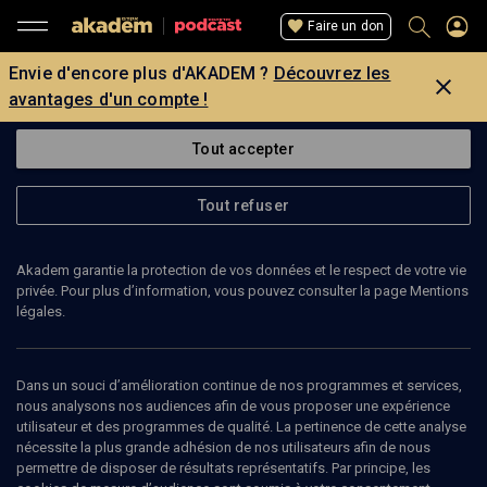
Faire un don
Envie d'encore plus d'AKADEM ?
Découvrez les
avantages d'un compte !
Tout accepter
Tout refuser
Akadem garantie la protection de vos données et le respect de votre vie
privée. Pour plus d’information, vous pouvez consulter la page Mentions
légales.
38
min
Dans un souci d’amélioration continue de nos programmes et services,
ENTRETIEN
nous analysons nos audiences afin de vous proposer une expérience
utilisateur et des programmes de qualité. La pertinence de cette analyse
Presque juif
(8/11)
nécessite la plus grande adhésion de nos utilisateurs afin de nous
permettre de disposer de résultats représentatifs. Par principe, les
Martine Merlin-Dhaine: dans le