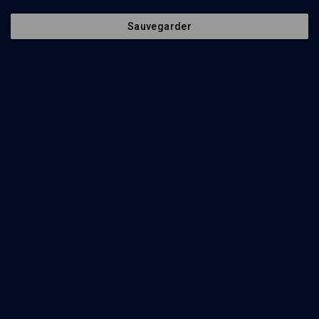
Sauvegarder
32
min
Presque juif
(1/11)
Laure Adler: on me croit juive et ça me convient
parfaitement
Laure Adler
, Ruben Honigmann