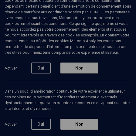
cookies de mesure d’audience sont soumis à votre consentement.
Cependant, certains bénéficient d’une exemption de consentement sous
crucifix de ma mère, j'ai trouvé
réserve de satisfaire aux conditions posées par la CNIL. Les partenaires
une mezouza
avec lesquels nous travaillons, Matomo Analytics, proposent des
cookies remplissant ces conditions. Ce qui signifie que, même si vous
ne nous accordez pas votre consentement, des éléments statistiques
Presque juif
pourront être traités au travers des cookies exemptés. En donnant votre
consentement au dépôt des cookies Matomo Analytics vous nous
Ruben
Honigmann
, journaliste
permettez de disposer d’information plus pertinentes qui nous seront
Martine
Merlin-Dhaine
très utiles pour mieux tenir compte de votre expérience utilisateur.
04 février 2026
Oui
Non
Activer
Écouter
Dans un souci d’amélioration continue de votre expérience utilisateur,
ces cookies nous permettent d’identifier rapidement d’éventuels
dysfonctionnement que vous pourriez rencontrer en naviguant sur notre
site internet et d’y remédier.
Ajouter
Partager
Télécharger l’audio
J’aime
Oui
Non
Activer
Episodes
Intervenants
Organisateurs