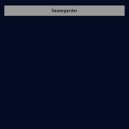
Sauvegarder
40
min
Rome, Jérusalem ou Qoumran: d’où vient le christianisme?
(1/8)
Claude Tresmontant et la tradition hébraïque
Georges-Elia Sarfati
55
min