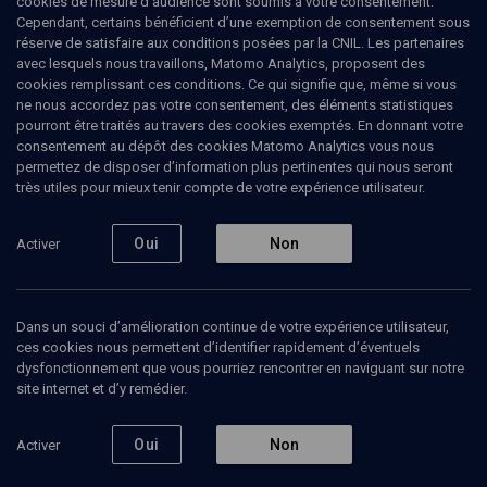
cookies de mesure d’audience sont soumis à votre consentement.
Cependant, certains bénéficient d’une exemption de consentement sous
réserve de satisfaire aux conditions posées par la CNIL. Les partenaires
HISTOIRE
avec lesquels nous travaillons, Matomo Analytics, proposent des
Rome, Jérusalem ou Qoumran: d’où
cookies remplissant ces conditions. Ce qui signifie que, même si vous
vient le christianisme?
(3/8)
ne nous accordez pas votre consentement, des éléments statistiques
pourront être traités au travers des cookies exemptés. En donnant votre
Le gnosticisme, un christianisme
consentement au dépôt des cookies Matomo Analytics vous nous
permettez de disposer d’information plus pertinentes qui nous seront
d'élite
très utiles pour mieux tenir compte de votre expérience utilisateur.
Madeleine
Scopello
, historienne
Oui
Non
Activer
11 mars 2007
HISTOIRE
•
COLLOQUE
•
CONFÉRENCES
Dans un souci d’amélioration continue de votre expérience utilisateur,
ces cookies nous permettent d’identifier rapidement d’éventuels
dysfonctionnement que vous pourriez rencontrer en naviguant sur notre
site internet et d’y remédier.
Ajouter
Partager
Télécharger l’audio
J’aime
Oui
Non
Activer
Episodes
Contenus associés
Intervenants
Docum