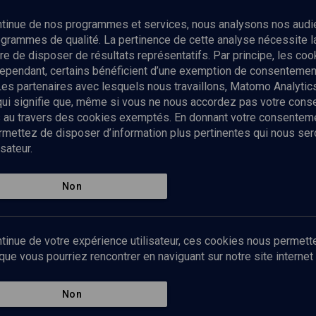
Abonnez-vous à notre newsletter
ontinue de nos programmes et services, nous analysons nos audi
rogrammes de qualité. La pertinence de cette analyse nécessite 
Envoyer
tre de disposer de résultats représentatifs. Par principe, les c
ependant, certains bénéficient d’une exemption de consentement
Les partenaires avec lesquels nous travaillons, Matomo Analyti
 qui signifie que, même si vous ne nous accordez pas votre con
tés au travers des cookies exemptés. En donnant votre consente
ettez de disposer d’information plus pertinentes qui nous seron
sateur.
es
Qui sommes-nous ?
La rédaction
Nos soutiens
Non
Politique de protection des do
personnelles
Mentions légales
tinue de votre expérience utilisateur, ces cookies nous permette
Contact
e vous pourriez rencontrer en naviguant sur notre site internet 
Newsletter
Non