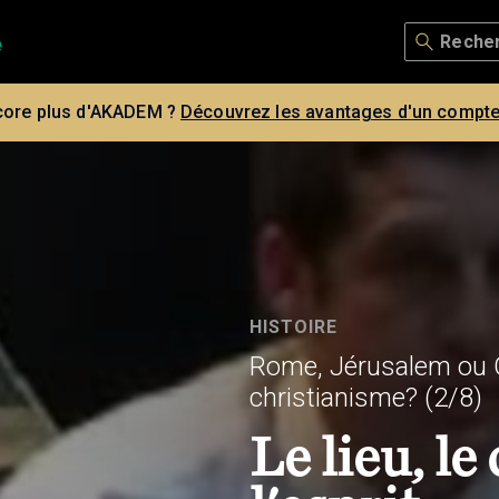
core plus d'AKADEM ?
Découvrez les avantages d'un compte
HISTOIRE
Rome, Jérusalem ou Q
christianisme?
(2/8)
Le lieu, le