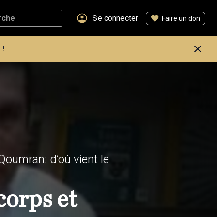
Se connecter
Faire un don
 !
oumran: d’où vient le
 corps et