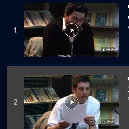
1
40
min
2
55
min