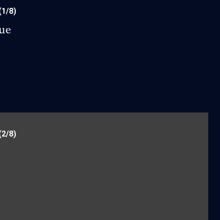
(1/8)
que
(2/8)