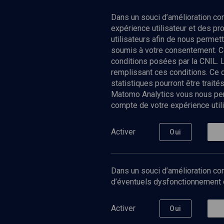
Dans un souci d’amélioration c
expérience utilisateur et des p
utilisateurs afin de nous permet
soumis à votre consentement. C
conditions posées par la CNIL. 
remplissant ces conditions. Ce
statistiques pourront être trai
Matomo Analytics vous nous perm
compte de votre expérience utili
Nos Chain
Société
Histoire
Activer
Oui
Culture
Limoud
Université
Dans un souci d’amélioration con
Podcast
d’éventuels dysfonctionnement qu
Activer
Oui