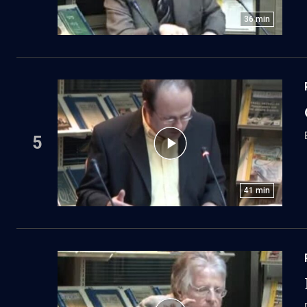
36
min
5
41
min