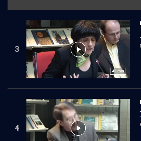
3
43
min
4