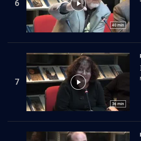
6
40
min
7
36
min