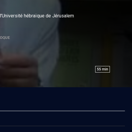
 l'Université hébraïque de Jérusalem
OQUE
55
min