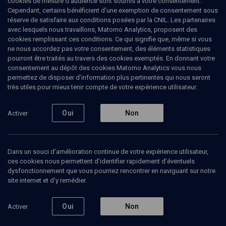
cookies de mesure d’audience sont soumis à votre consentement.
Cependant, certains bénéficient d’une exemption de consentement sous
réserve de satisfaire aux conditions posées par la CNIL. Les partenaires
HISTOIRE
avec lesquels nous travaillons, Matomo Analytics, proposent des
Rome, Jérusalem ou Qoumran: d’où
cookies remplissant ces conditions. Ce qui signifie que, même si vous
vient le christianisme?
(8/8)
ne nous accordez pas votre consentement, des éléments statistiques
pourront être traités au travers des cookies exemptés. En donnant votre
Le Talmud et l'exclusion du
consentement au dépôt des cookies Matomo Analytics vous nous
permettez de disposer d’information plus pertinentes qui nous seront
judéo-christianisme
très utiles pour mieux tenir compte de votre expérience utilisateur.
Dan
Jaffé
, docteur en histoire des religions
Oui
Non
Activer
11 mars 2007
HISTOIRE
•
CONFÉRENCES
•
COLLOQUE
Dans un souci d’amélioration continue de votre expérience utilisateur,
ces cookies nous permettent d’identifier rapidement d’éventuels
dysfonctionnement que vous pourriez rencontrer en naviguant sur notre
site internet et d’y remédier.
Ajouter
Partager
Télécharger l’audio
J’aime
Oui
Non
Activer
Episodes
Contenus associés
Intervenants
Docum