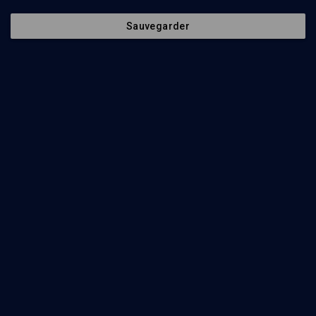
Sauvegarder
40
min
Rome, Jérusalem ou Qoumran: d’où vient le christianisme?
(1/8)
Claude Tresmontant et la tradition hébraïque
Georges-Elia Sarfati
55
min