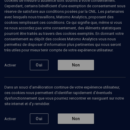
cookies de mesure d’audience sont soumis à votre consentement.
Cependant, certains bénéficient d’une exemption de consentement sous
réserve de satisfaire aux conditions posées par la CNIL. Les partenaires
LIMOUD
avec lesquels nous travaillons, Matomo Analytics, proposent des
Torat Eretz Israël
(1/8)
cookies remplissant ces conditions. Ce qui signifie que, même si vous
ne nous accordez pas votre consentement, des éléments statistiques
La Tora de Sion, une voix pour le
pourront être traités au travers des cookies exemptés. En donnant votre
consentement au dépôt des cookies Matomo Analytics vous nous
monde
permettez de disposer d’information plus pertinentes qui nous seront
très utiles pour mieux tenir compte de votre expérience utilisateur.
René-Samuel
Sirat
, grand rabbin
Oui
Non
Activer
24 janvier 2010
LIMOUD
•
COURS
•
CONFÉRENCES
Dans un souci d’amélioration continue de votre expérience utilisateur,
ces cookies nous permettent d’identifier rapidement d’éventuels
dysfonctionnement que vous pourriez rencontrer en naviguant sur notre
Ajouter
Partager
Télécharger l’audio
J’aime
site internet et d’y remédier.
Oui
Non
Activer
Episodes
Contenus associés
Intervenants
Organ