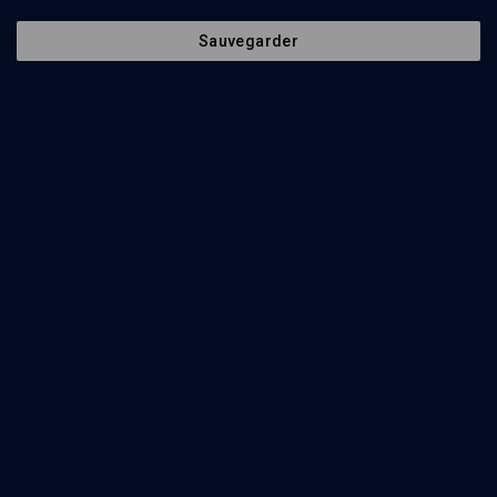
Sauvegarder
21
min
Torat Eretz Israël
(1/8)
La Tora de Sion, une voix pour le monde
René-Samuel Sirat
39
min