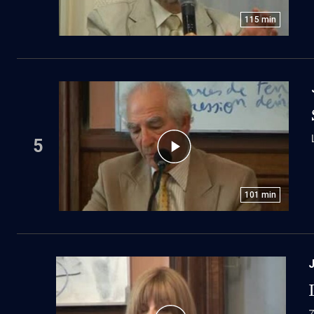
115
min
5
101
min
J