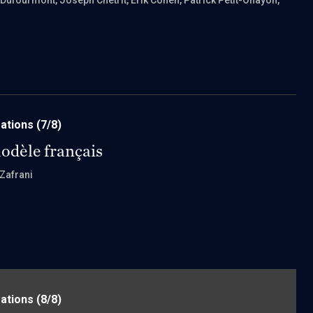
a Dufourmont
, Joseph Chetrit
, Erik Cohen
, Patrick Petit-Ohayon
,
mations
(7/8)
modèle français
Zafrani
mations
(8/8)