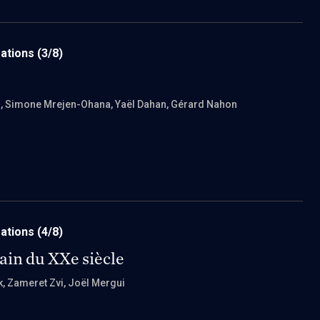
mations
(3/8)
n
, Simone Mrejen-Ohana
, Yaël Dahan
, Gérard Nahon
mations
(4/8)
ain du XXe siècle
k
, Zameret Zvi
, Joël Mergui