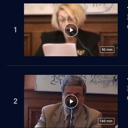
1
90
min
2
140
min