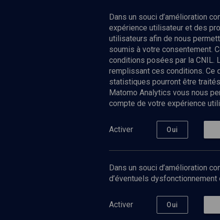
Dans un souci d’amélioration c
expérience utilisateur et des p
utilisateurs afin de nous permet
soumis à votre consentement. C
conditions posées par la CNIL. 
remplissant ces conditions. Ce
statistiques pourront être trai
Matomo Analytics vous nous perm
compte de votre expérience utili
Nos Chain
Société
Histoire
Activer
Oui
Culture
Limoud
Université
Dans un souci d’amélioration con
Podcast
d’éventuels dysfonctionnement qu
Activer
Oui