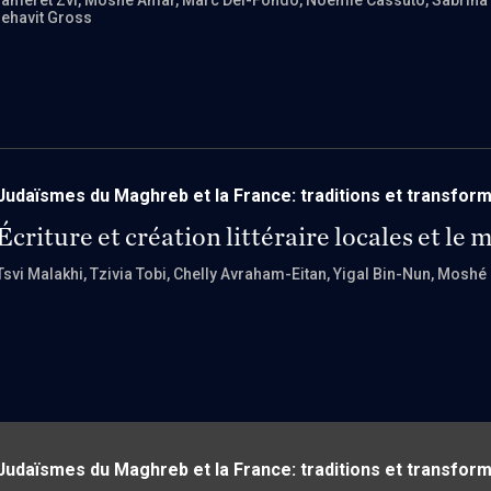
ameret Zvi
, Moshé Amar
, Marc Del-Fondo
, Noémie Cassuto
, Sabrin
ehavit Gross
Judaïsmes du Maghreb et la France: traditions et transfor
Écriture et création littéraire locales et le 
Tsvi Malakhi
, Tzivia Tobi
, Chelly Avraham-Eitan
, Yigal Bin-Nun
, Moshé 
Judaïsmes du Maghreb et la France: traditions et transfor