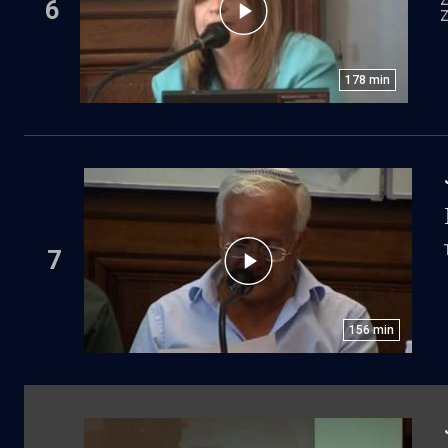
Z
6
Z
178
min
7
156
min