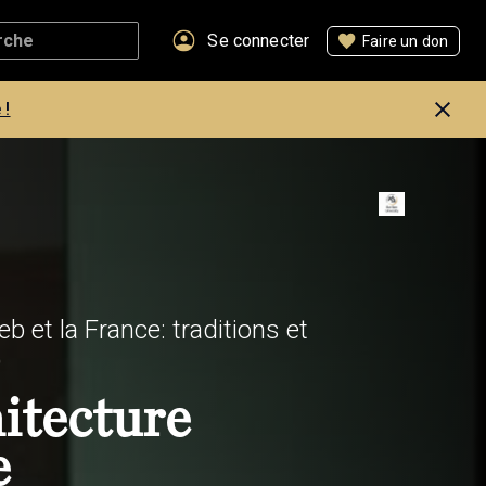
Se connecter
Faire un don
 !
et la France: traditions et
)
hitecture
e