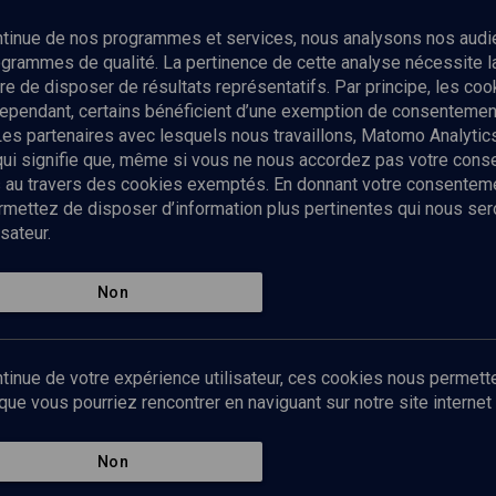
Abonnez-vous à notre newsletter
ontinue de nos programmes et services, nous analysons nos audi
rogrammes de qualité. La pertinence de cette analyse nécessite 
Envoyer
tre de disposer de résultats représentatifs. Par principe, les c
ependant, certains bénéficient d’une exemption de consentement
Les partenaires avec lesquels nous travaillons, Matomo Analyti
 qui signifie que, même si vous ne nous accordez pas votre con
tés au travers des cookies exemptés. En donnant votre consente
ettez de disposer d’information plus pertinentes qui nous seron
sateur.
es
Qui sommes-nous ?
La rédaction
Nos soutiens
Non
Politique de protection des do
personnelles
Mentions légales
tinue de votre expérience utilisateur, ces cookies nous permette
Contact
e vous pourriez rencontrer en naviguant sur notre site internet 
Newsletter
Non