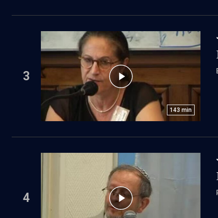
3
143
min
4