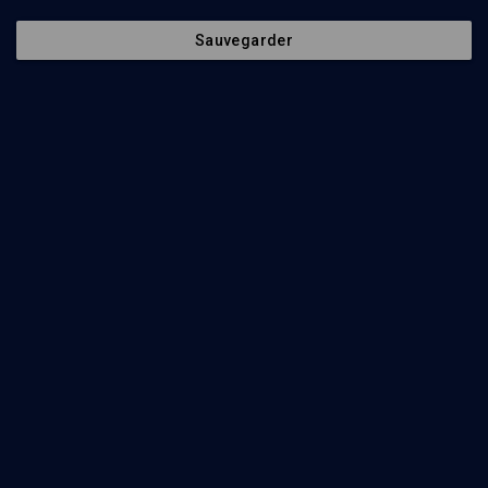
Sauvegarder
30
min
Juifs de France: héritages, identités et perspectives
(1/14)
Le judaïsme de Marcel Proust
Juliette Hassine
27
min