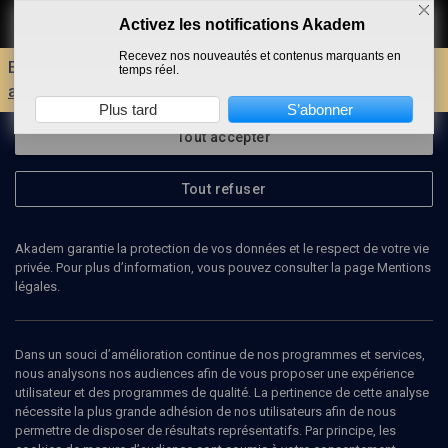
Activez les notifications Akadem
Faire un don
Recevez nos nouveautés et contenus marquants en
Envie d'encore plus d'AKADEM ?
Découvrez les
temps réel.
avantages d'un compte !
Plus tard
S’abonner
Tout accepter
Tout refuser
Akadem garantie la protection de vos données et le respect de votre vie
privée. Pour plus d’information, vous pouvez consulter la page Mentions
légales.
Dans un souci d’amélioration continue de nos programmes et services,
nous analysons nos audiences afin de vous proposer une expérience
utilisateur et des programmes de qualité. La pertinence de cette analyse
nécessite la plus grande adhésion de nos utilisateurs afin de nous
11
min
permettre de disposer de résultats représentatifs. Par principe, les