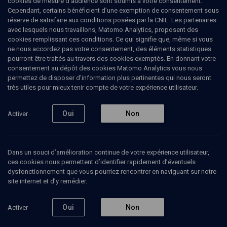
cookies de mesure d’audience sont soumis à votre consentement.
Cependant, certains bénéficient d’une exemption de consentement sous
réserve de satisfaire aux conditions posées par la CNIL. Les partenaires
PHILOSOPHIE
avec lesquels nous travaillons, Matomo Analytics, proposent des
Juifs de France: héritages, identités et
cookies remplissant ces conditions. Ce qui signifie que, même si vous
perspectives
(10/14)
ne nous accordez pas votre consentement, des éléments statistiques
pourront être traités au travers des cookies exemptés. En donnant votre
L'unité chez Manitou
consentement au dépôt des cookies Matomo Analytics vous nous
permettez de disposer d’information plus pertinentes qui nous seront
très utiles pour mieux tenir compte de votre expérience utilisateur.
Eliézer
Cherki
, orientaliste et islamologue
23 mai 2006
Oui
Non
Activer
CONFÉRENCES
•
PHILOSOPHIE
•
COLLOQUE
Dans un souci d’amélioration continue de votre expérience utilisateur,
ces cookies nous permettent d’identifier rapidement d’éventuels
dysfonctionnement que vous pourriez rencontrer en naviguant sur notre
Ajouter
Partager
Télécharger l’audio
J’aime
site internet et d’y remédier.
Episodes
Contenus associés
Intervenants
Organ
Oui
Non
Activer