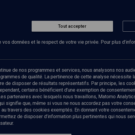
Tout accepter
 vos données et le respect de votre vie privée. Pour plus d’inf
Abonnez-vous à notre newsletter
ontinue de nos programmes et services, nous analysons nos audi
rogrammes de qualité. La pertinence de cette analyse nécessite 
Envoyer
tre de disposer de résultats représentatifs. Par principe, les c
ependant, certains bénéficient d’une exemption de consentement
Les partenaires avec lesquels nous travaillons, Matomo Analyti
 qui signifie que, même si vous ne nous accordez pas votre con
tés au travers des cookies exemptés. En donnant votre consente
ettez de disposer d’information plus pertinentes qui nous seron
sateur.
es
Qui sommes-nous ?
La rédaction