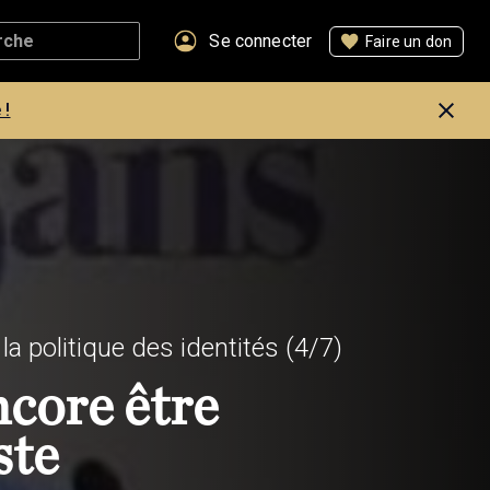
Se connecter
Faire un don
 !
 la politique des identités
(4/7)
core être
ste