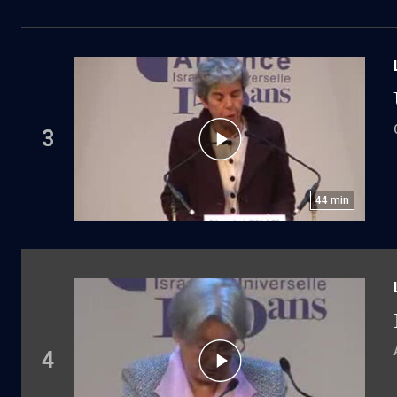
3
44
min
4