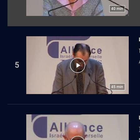
40
min
5
45
min