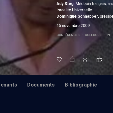
Ady
Steg
, Médecin français, an
Israelite Universelle
Dominique
Schnapper
, prési
15 novembre 2009
CONFÉRENCES
•
COLLOQUE
•
PHI
venants
Documents
Bibliographie