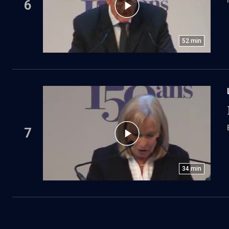
6
52
min
7
34
min