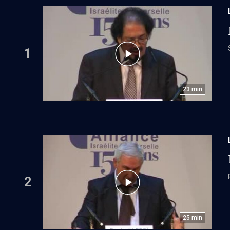
1
23
min
2
25
min