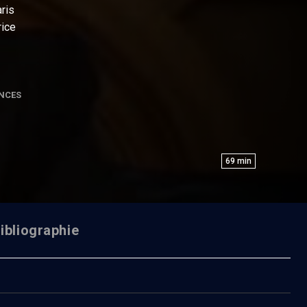
ris
rice
NCES
69
min
ibliographie