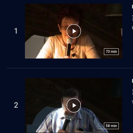
1
73
min
2
58
min