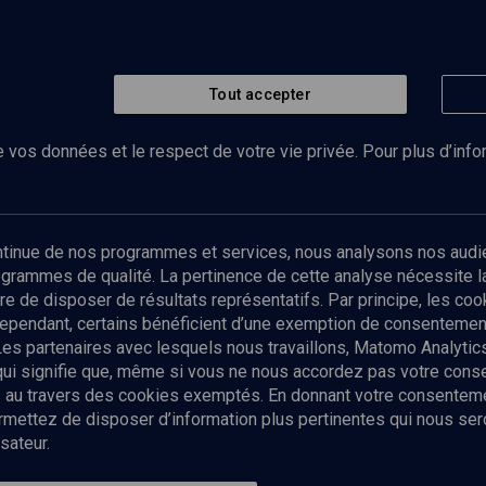
Tout accepter
 vos données et le respect de votre vie privée. Pour plus d’inf
Abonnez-vous à notre newsletter
ontinue de nos programmes et services, nous analysons nos audi
rogrammes de qualité. La pertinence de cette analyse nécessite 
Envoyer
tre de disposer de résultats représentatifs. Par principe, les c
ependant, certains bénéficient d’une exemption de consentement
Les partenaires avec lesquels nous travaillons, Matomo Analyti
 qui signifie que, même si vous ne nous accordez pas votre con
tés au travers des cookies exemptés. En donnant votre consente
ettez de disposer d’information plus pertinentes qui nous seron
sateur.
es
Qui sommes-nous ?
La rédaction