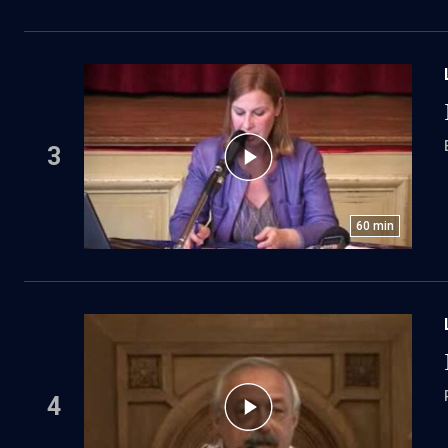
3
60
min
4