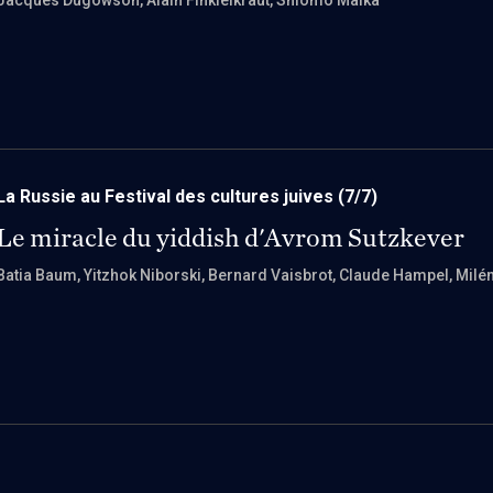
Jacques Dugowson
, Alain Finkielkraut
, Shlomo Malka
La Russie au Festival des cultures juives
(7/7)
Le miracle du yiddish d'Avrom Sutzkever
Batia Baum
, Yitzhok Niborski
, Bernard Vaisbrot
, Claude Hampel
, Milé