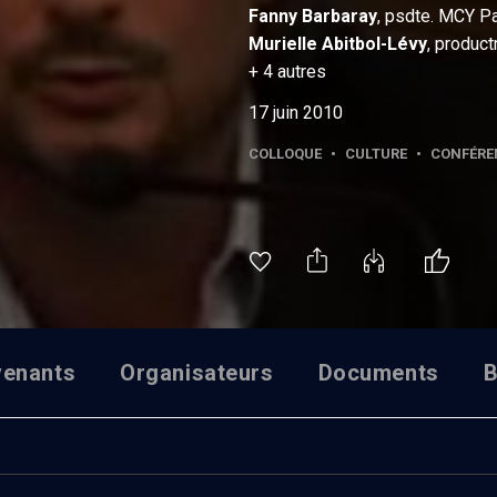
Fanny
Barbaray
, psdte. MCY Pa
Murielle
Abitbol-Lévy
, product
+
4
autres
17 juin 2010
COLLOQUE
•
CULTURE
•
CONFÉRE
venants
Organisateurs
Documents
B