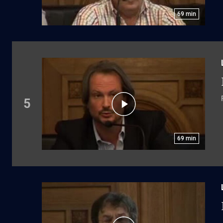
69
min
5
69
min