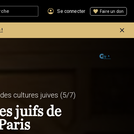
Se connecter
Faire un don
 !
 des cultures juives
(5/7)
es juifs de
Paris