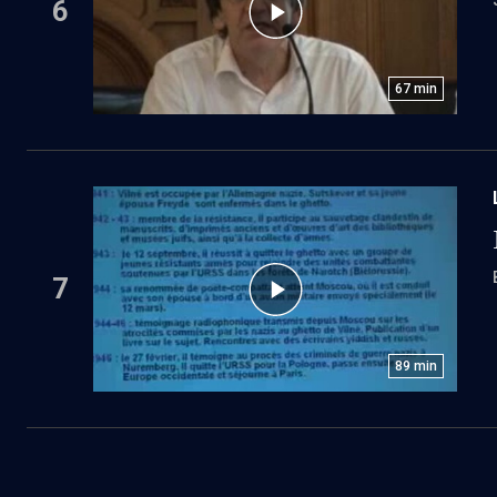
6
67
min
7
89
min