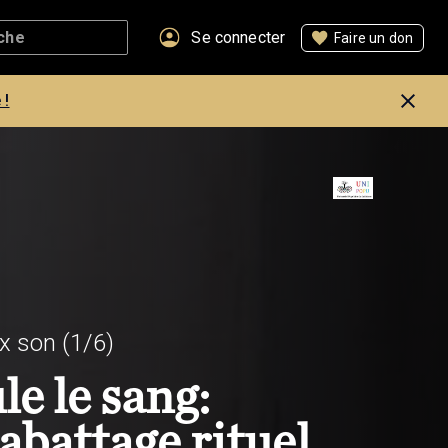
Se connecter
Faire un don
 !
x son
(1/6)
e le sang:
'abattage rituel