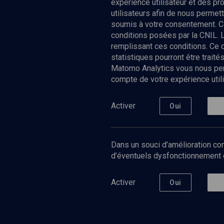
expérience utilisateur et des p
utilisateurs afin de nous permet
soumis à votre consentement. C
conditions posées par la CNIL. 
remplissant ces conditions. Ce
statistiques pourront être trai
Matomo Analytics vous nous perm
compte de votre expérience utili
Nos Chain
Société
Histoire
Activer
Oui
Culture
Limoud
Université
Dans un souci d’amélioration con
Podcast
d’éventuels dysfonctionnement qu
Activer
Oui