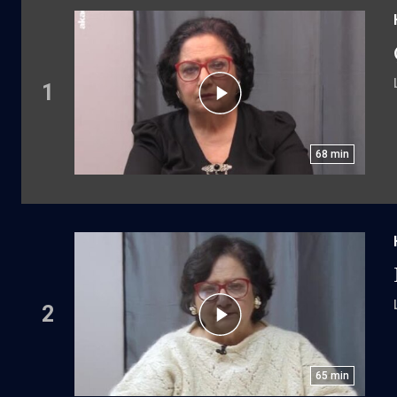
1
68
min
2
65
min