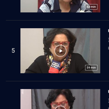
63
min
5
59
min