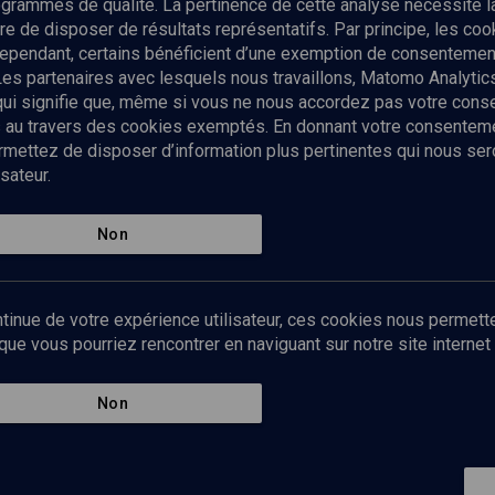
rogrammes de qualité. La pertinence de cette analyse nécessite 
Envoyer
tre de disposer de résultats représentatifs. Par principe, les c
ependant, certains bénéficient d’une exemption de consentement
Les partenaires avec lesquels nous travaillons, Matomo Analyti
 qui signifie que, même si vous ne nous accordez pas votre con
tés au travers des cookies exemptés. En donnant votre consente
ettez de disposer d’information plus pertinentes qui nous seron
sateur.
es
Qui sommes-nous ?
La rédaction
Nos soutiens
Non
Politique de protection des do
personnelles
Mentions légales
tinue de votre expérience utilisateur, ces cookies nous permette
Contact
e vous pourriez rencontrer en naviguant sur notre site internet 
Newsletter
Non