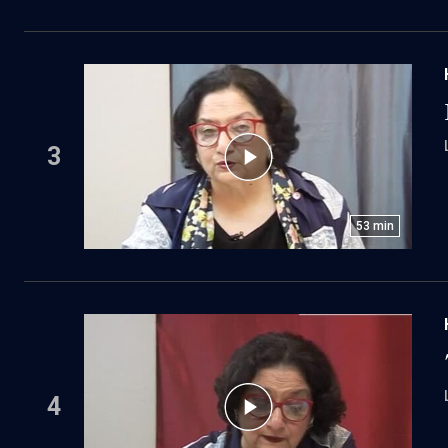
3
53
min
4