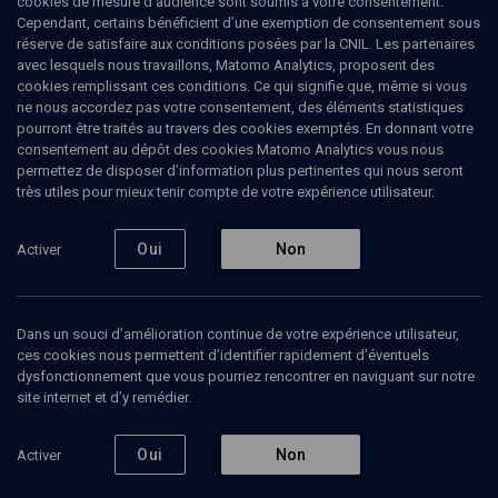
cookies de mesure d’audience sont soumis à votre consentement.
Cependant, certains bénéficient d’une exemption de consentement sous
réserve de satisfaire aux conditions posées par la CNIL. Les partenaires
HISTOIRE
avec lesquels nous travaillons, Matomo Analytics, proposent des
Juifs en terres arabes
(2/7)
cookies remplissant ces conditions. Ce qui signifie que, même si vous
ne nous accordez pas votre consentement, des éléments statistiques
Ambiguïtés et ambivalences du
pourront être traités au travers des cookies exemptés. En donnant votre
consentement au dépôt des cookies Matomo Analytics vous nous
statut de dhimmi
permettez de disposer d’information plus pertinentes qui nous seront
très utiles pour mieux tenir compte de votre expérience utilisateur.
Georges
Bensoussan
, historien
Nathan
Weinstock
, historien
Oui
Non
Activer
03 février 2015
COURS
•
CONFÉRENCES
•
HISTOIRE
Dans un souci d’amélioration continue de votre expérience utilisateur,
ces cookies nous permettent d’identifier rapidement d’éventuels
dysfonctionnement que vous pourriez rencontrer en naviguant sur notre
site internet et d’y remédier.
Ajouter
Partager
Télécharger l’audio
J’aime
Oui
Non
Activer
Episodes
Contenus associés
Intervenants
Organ