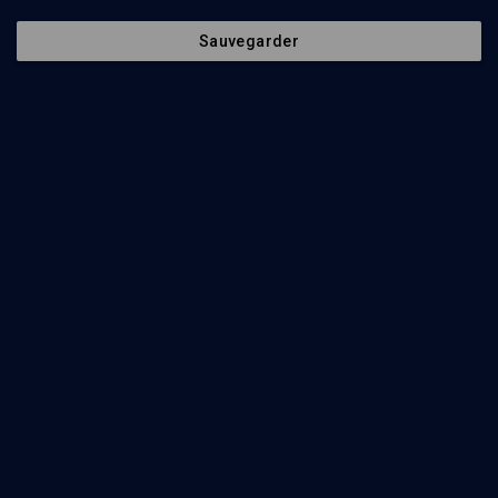
Sauvegarder
81
min
Juifs en terres arabes
(1/7)
Les écoles de l'AIU: françaises, juives et sionistes
Ariel Danan
, Georges Bensoussan
92
min