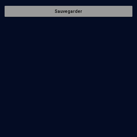
Sauvegarder
72
min
L'éthique de la parole
(1/2)
La parole constructive ou destructrice
70
min
L'éthique de la parole
(2/2)
Salut collectif et devoirs rabbiniques