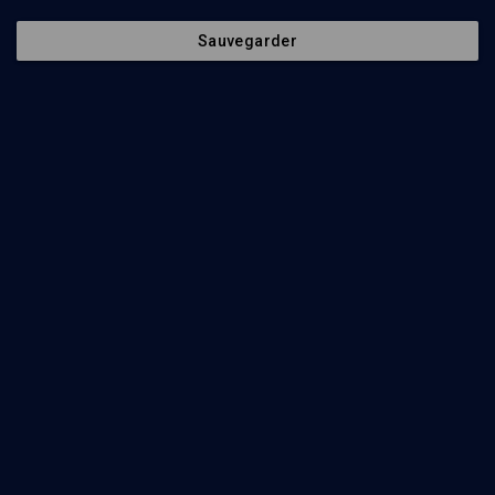
Sauvegarder
15
min
Les villes dans la Bible
(1/5)
Jérusalem: la cité de Dieu
David Banon
, Ruben Honigmann
16
min