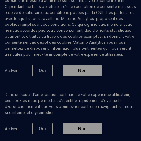
cookies de mesure d’audience sont soumis à votre consentement.
Cependant, certains bénéficient d’une exemption de consentement sous
réserve de satisfaire aux conditions posées par la CNIL. Les partenaires
LIMOUD
avec lesquels nous travaillons, Matomo Analytics, proposent des
Les villes dans la Bible
(1/5)
cookies remplissant ces conditions. Ce qui signifie que, même si vous
ne nous accordez pas votre consentement, des éléments statistiques
Jérusalem: la cité de Dieu
pourront être traités au travers des cookies exemptés. En donnant votre
consentement au dépôt des cookies Matomo Analytics vous nous
permettez de disposer d’information plus pertinentes qui nous seront
David
Banon
, philosophe
très utiles pour mieux tenir compte de votre expérience utilisateur.
Ruben
Honigmann
, journaliste
09 mars 2020
Oui
Non
Activer
ESPRIT DU TEMPS
•
LIMOUD
•
MAGAZINE
Dans un souci d’amélioration continue de votre expérience utilisateur,
1
ces cookies nous permettent d’identifier rapidement d’éventuels
dysfonctionnement que vous pourriez rencontrer en naviguant sur notre
Ajouter
Partager
Télécharger l’audio
J’aime
site internet et d’y remédier.
Episodes
Intervenants
Organisateurs
Document
Oui
Non
Activer