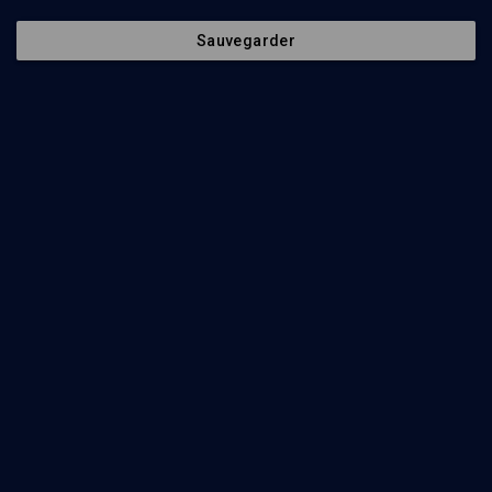
Sauvegarder
99
min
Pensée juive et action sociale
(1/11)
Maître et élève: l'art d'apprendre
Claude Sultan
73
min