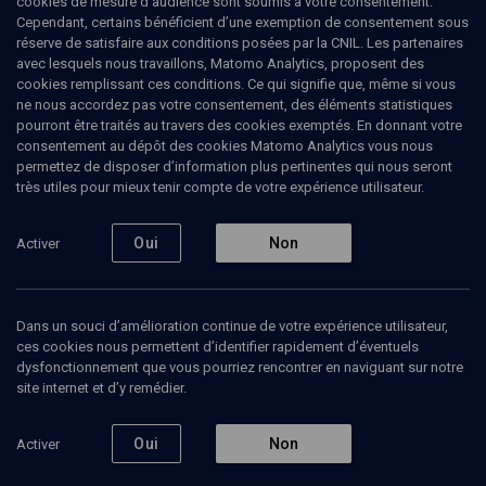
cookies de mesure d’audience sont soumis à votre consentement.
Cependant, certains bénéficient d’une exemption de consentement sous
réserve de satisfaire aux conditions posées par la CNIL. Les partenaires
VIE JUIVE
avec lesquels nous travaillons, Matomo Analytics, proposent des
Pensée juive et action sociale
(8/11)
cookies remplissant ces conditions. Ce qui signifie que, même si vous
ne nous accordez pas votre consentement, des éléments statistiques
Maternités en difficulté: le rôle
pourront être traités au travers des cookies exemptés. En donnant votre
consentement au dépôt des cookies Matomo Analytics vous nous
du psychanalyste
permettez de disposer d’information plus pertinentes qui nous seront
très utiles pour mieux tenir compte de votre expérience utilisateur.
Max
Kohn
, psychanalyste
Oui
Non
Activer
10 décembre 2009
VIE JUIVE
•
CONFÉRENCES
•
COURS
Dans un souci d’amélioration continue de votre expérience utilisateur,
ces cookies nous permettent d’identifier rapidement d’éventuels
dysfonctionnement que vous pourriez rencontrer en naviguant sur notre
Ajouter
Partager
Télécharger l’audio
J’aime
site internet et d’y remédier.
Oui
Non
Activer
Episodes
Contenus associés
Intervenants
Organ