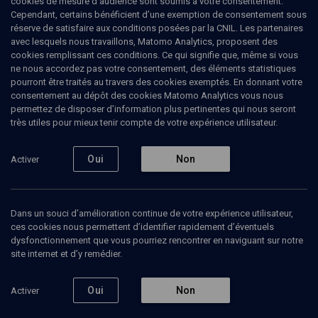
cookies de mesure d’audience sont soumis à votre consentement.
Cependant, certains bénéficient d’une exemption de consentement sous
réserve de satisfaire aux conditions posées par la CNIL. Les partenaires
LIMOUD
avec lesquels nous travaillons, Matomo Analytics, proposent des
Matot-Massei: l’art de prendre
cookies remplissant ces conditions. Ce qui signifie que, même si vous
ne nous accordez pas votre consentement, des éléments statistiques
possession
pourront être traités au travers des cookies exemptés. En donnant votre
consentement au dépôt des cookies Matomo Analytics vous nous
permettez de disposer d’information plus pertinentes qui nous seront
Préparation à l’entrée en terre d’Israël - n° 37
très utiles pour mieux tenir compte de votre expérience utilisateur.
Tamar
Schwartz
, enseignante
Oui
Non
Activer
02 juin 2009
LIMOUD
•
PARACHA
•
MATOT
Dans un souci d’amélioration continue de votre expérience utilisateur,
ces cookies nous permettent d’identifier rapidement d’éventuels
dysfonctionnement que vous pourriez rencontrer en naviguant sur notre
Ajouter
Partager
Télécharger l’audio
J’aime
site internet et d’y remédier.
Oui
Non
Activer
Contenus associés
Intervenants
Organisateurs