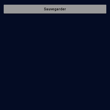
Sauvegarder
42 étapes vers une terre promise - n° 43
LIMOUD
Mass'ei: la longue marche d'Israël
Philippe Haddad
Regarder