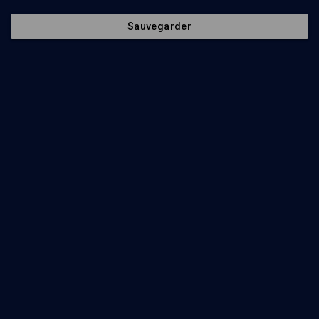
Sauvegarder
12
min
Behar
(1/22)
Behar-Be'houkotaï : lettre à Bolloré
Julia Cincinatis
min