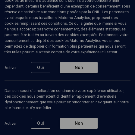
cookies de mesure d’audience sont soumis à votre consentement.
Cependant, certains bénéficient d’une exemption de consentement sous
réserve de satisfaire aux conditions posées par la CNIL. Les partenaires
LIMOUD
avec lesquels nous travaillons, Matomo Analytics, proposent des
Behar
(20/22)
cookies remplissant ces conditions. Ce qui signifie que, même si vous
ne nous accordez pas votre consentement, des éléments statistiques
Behar - Be'houkotaï: de l'Egypte
pourront être traités au travers des cookies exemptés. En donnant votre
consentement au dépôt des cookies Matomo Analytics vous nous
à la terre des promesses
permettez de disposer d’information plus pertinentes qui nous seront
très utiles pour mieux tenir compte de votre expérience utilisateur.
Alain
Michel
, Rabbin, historien
Oui
Non
Activer
26 mars 2009
LIMOUD
•
BEHAR-BE'HOUKOTAI
•
PARACHA
Dans un souci d’amélioration continue de votre expérience utilisateur,
ces cookies nous permettent d’identifier rapidement d’éventuels
dysfonctionnement que vous pourriez rencontrer en naviguant sur notre
Ajouter
Partager
Télécharger l’audio
J’aime
site internet et d’y remédier.
Oui
Non
Activer
Episodes
Contenus associés
Intervenants
Organ