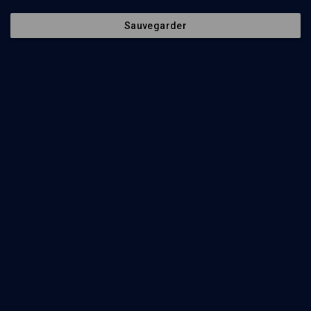
Altérité et subjectivité (1/)
Sauvegarder
PHILOSOPHIE
Ethique et violence chez Emmanuel Lévinas
Yves-Charles Zarka
Regarder
''Ce que l'Eternel demande de toi'' - n° 35