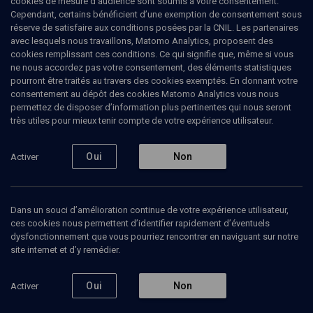
cookies de mesure d’audience sont soumis à votre consentement.
Cependant, certains bénéficient d’une exemption de consentement sous
réserve de satisfaire aux conditions posées par la CNIL. Les partenaires
LIMOUD
avec lesquels nous travaillons, Matomo Analytics, proposent des
L'essence du judaïsme (Balak)
cookies remplissant ces conditions. Ce qui signifie que, même si vous
ne nous accordez pas votre consentement, des éléments statistiques
pourront être traités au travers des cookies exemptés. En donnant votre
Justice, bonté, humilité - n° 36
consentement au dépôt des cookies Matomo Analytics vous nous
permettez de disposer d’information plus pertinentes qui nous seront
Yeshaya
Dalsace
, rabbin de la communauté massorti
très utiles pour mieux tenir compte de votre expérience utilisateur.
04 juin 2010
Oui
Non
Activer
BALAK
•
LIMOUD
•
PARACHA
Dans un souci d’amélioration continue de votre expérience utilisateur,
ces cookies nous permettent d’identifier rapidement d’éventuels
Ajouter
Partager
Télécharger l’audio
J’aime
dysfonctionnement que vous pourriez rencontrer en naviguant sur notre
site internet et d’y remédier.
Contenus associés
Intervenants
Organisateurs
Oui
Non
Activer