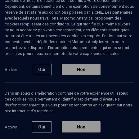
cookies de mesure d’audience sont soumis à votre consentement.
Cependant, certains bénéficient d’une exemption de consentement sous
réserve de satisfaire aux conditions posées par la CNIL. Les partenaires
LIMOUD
avec lesquels nous travaillons, Matomo Analytics, proposent des
Une élection partagée (Ki tavo)
cookies remplissant ces conditions. Ce qui signifie que, même si vous
ne nous accordez pas votre consentement, des éléments statistiques
pourront être traités au travers des cookies exemptés. En donnant votre
Le champion de la transcendance - n° 45
consentement au dépôt des cookies Matomo Analytics vous nous
permettez de disposer d’information plus pertinentes qui nous seront
Yeshaya
Dalsace
, rabbin de la communauté massorti
très utiles pour mieux tenir compte de votre expérience utilisateur.
06 avril 2010
Oui
Non
Activer
KI TAVO
•
LIMOUD
•
PARACHA
Dans un souci d’amélioration continue de votre expérience utilisateur,
ces cookies nous permettent d’identifier rapidement d’éventuels
Ajouter
Partager
Télécharger l’audio
J’aime
dysfonctionnement que vous pourriez rencontrer en naviguant sur notre
site internet et d’y remédier.
Contenus associés
Intervenants
Organisateurs
Oui
Non
Activer