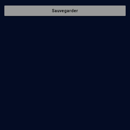
Les consolations d'Isaïe - n° 43
Sauvegarder
LIMOUD
La nouvelle Jérusalem
Alain Goldmann
Regarder