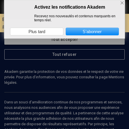
Activez les notifications Akadem
Faire un don
Recevez nos nouveautés et contenus marquants en
Envie d'encore plus d'AKADEM ?
Découvrez les
temps réel.
avantages d'un compte !
Plus tard
S’abonner
Tout accepter
Tout refuser
Akadem garantie la protection de vos données et le respect de votre vie
privée. Pour plus d’information, vous pouvez consulter la page Mentions
légales.
Dans un souci d’amélioration continue de nos programmes et services,
nous analysons nos audiences afin de vous proposer une expérience
utilisateur et des programmes de qualité. La pertinence de cette analyse
nécessite la plus grande adhésion de nos utilisateurs afin de nous
22
min
permettre de disposer de résultats représentatifs. Par principe, les